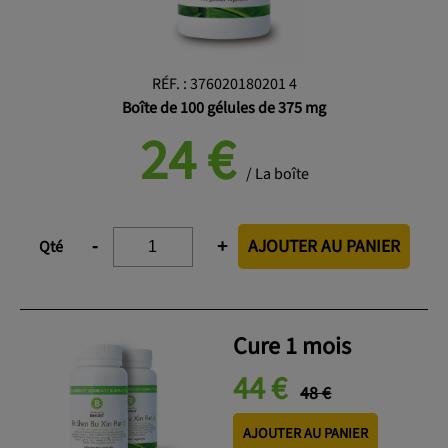
RÉF.
:
376020180201 4
Boîte de 100 gélules de 375 mg
24
€
/ La boîte
AJOUTER AU PANIER
-
+
Qté
Cure 1 mois
44 €
48 €
AJOUTER AU PANIER