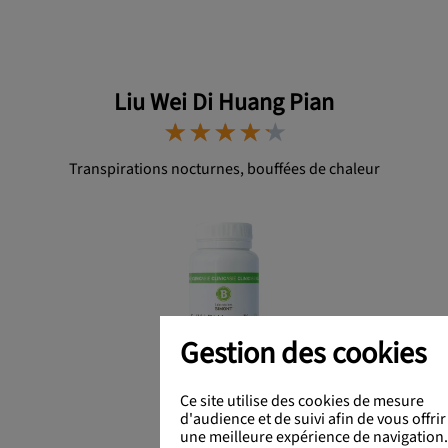
Liu Wei Di Huang Pian
⋆
⋆
⋆
⋆
⋆
⋆
⋆
⋆
⋆
⋆
Transpirations nocturnes, bouffées de chaleur
Gestion des cookies
Ce site utilise des cookies de mesure
23 €
d'audience et de suivi afin de vous offrir
une meilleure expérience de navigation.