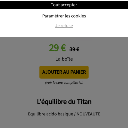
Tout accepter
Paramétrer les cookies
Je refuse
29 €
39 €
La boîte
AJOUTER AU PANIER
(voir la cure complète ici)
L'équilibre du Titan
Equilibre acido basique / NOUVEAUTE