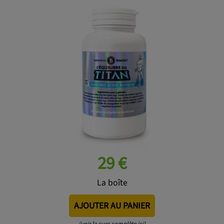
29 €
La boîte
AJOUTER AU PANIER