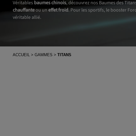
Véritables
baumes chinois
, découvrez nos Baumes des Titan
chauffante
ou un
effet froid
. Pour les sportifs, le booster For
véritable allié.
ACCUEIL
GAMMES
TITANS