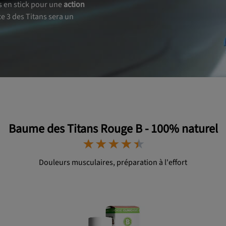
s en stick pour une
action
ce 3 des Titans sera un
Baume des Titans Rouge B - 100% naturel
⋆
⋆
⋆
⋆
⋆
⋆
⋆
⋆
⋆
⋆
Douleurs musculaires, préparation à l'effort