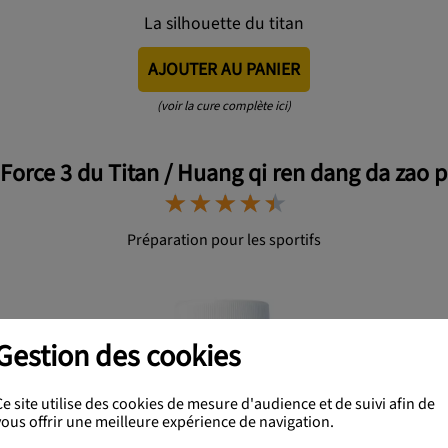
La silhouette du titan
AJOUTER AU PANIER
(voir la cure complète ici)
 Force 3 du Titan / Huang qi ren dang da zao p
⋆
⋆
⋆
⋆
⋆
⋆
⋆
⋆
⋆
⋆
Préparation pour les sportifs
Gestion des cookies
Ce site utilise des cookies de mesure d'audience et de suivi afin de
vous offrir une meilleure expérience de navigation.