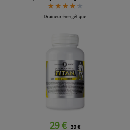
⋆
⋆
⋆
⋆
⋆
⋆
⋆
⋆
⋆
⋆
Draineur énergétique
29 €
39 €