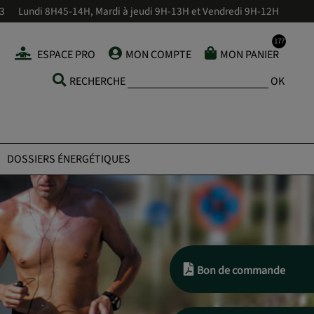
43
Lundi 8H45-14H, Mardi à jeudi 9H-13H et Vendredi 9H-12H
ESPACE PRO
MON COMPTE
MON PANIER
RECHERCHE
OK
DOSSIERS ÉNERGÉTIQUES
Bon de commande