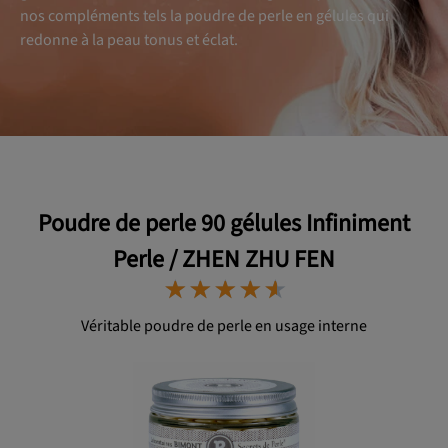
nos compléments tels la poudre de perle en gélules qui
redonne à la peau tonus et éclat.
OK
Poudre de perle 90 gélules Infiniment
Perle / ZHEN ZHU FEN
⋆
⋆
⋆
⋆
⋆
⋆
⋆
⋆
⋆
⋆
Véritable poudre de perle en usage interne