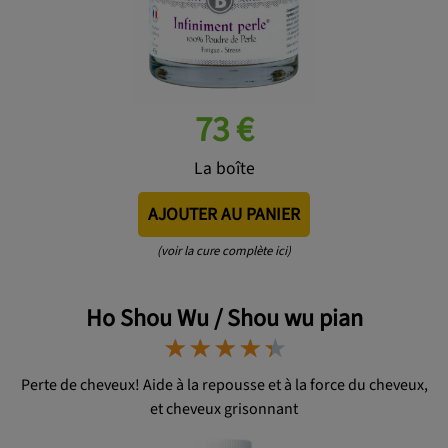
73 €
La boîte
AJOUTER AU PANIER
(voir la cure complète ici)
Ho Shou Wu / Shou wu pian
⋆
⋆
⋆
⋆
⋆
⋆
⋆
⋆
⋆
⋆
Perte de cheveux! Aide à la repousse et à la force du cheveux,
et cheveux grisonnant