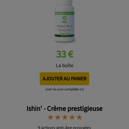
33 €
La boîte
AJOUTER AU PANIER
(voir la cure complète ici)
Ishin' - Crème prestigieuse
⋆
⋆
⋆
⋆
⋆
⋆
⋆
⋆
⋆
⋆
9 actions anti-âge prouvées