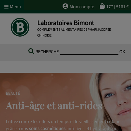
Menu
Mon compte
177
|
5161
€
Laboratoires Bimont
COMPLÉMENTS ALIMENTAIRES DE PHARMACOPÉE
CHINOISE
RECHERCHE
OK
BEAUTÉ
Anti-âge et anti-rides
Luttez contre les effets du temps et le vieillissement cutané
grâce à nos
soins cosmétiques
anti-âges et hydratants ou