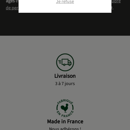
âges
et hydratants ou nos compléments telle que la
poudre
Je refuse
de perle en gélules
qui redonne à la peau tonus et éclat.
Livraison
3 à 7 jours
Made in France
Nous adhérons !