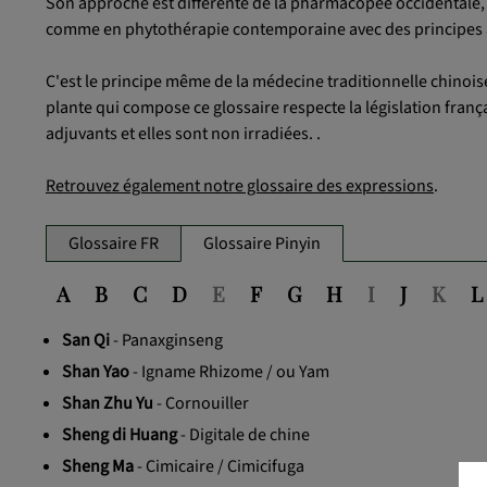
Son approche est différente de la pharmacopée occidentale, l
comme en phytothérapie contemporaine avec des principes a
C'est le principe même de la médecine traditionnelle chinoise
plante qui compose ce glossaire respecte la législation frança
adjuvants et elles sont non irradiées. .
Retrouvez également notre glossaire des expressions
.
Glossaire FR
Glossaire Pinyin
A
B
C
D
E
F
G
H
I
J
K
L
San Qi
- Panaxginseng
Shan Yao
- Igname Rhizome / ou Yam
Shan Zhu Yu
- Cornouiller
Sheng di Huang
- Digitale de chine
Sheng Ma
- Cimicaire / Cimicifuga