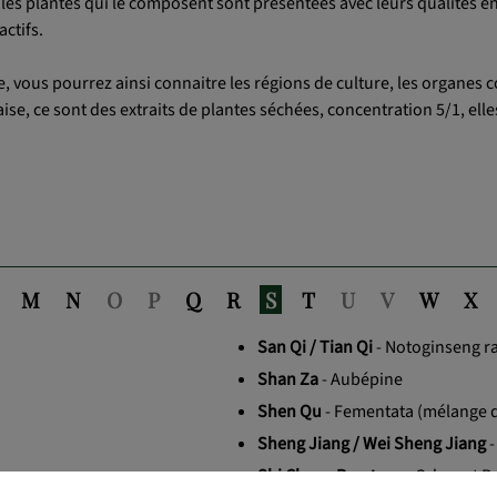
es plantes qui le composent sont présentées avec leurs qualités éne
ctifs.
, vous pourrez ainsi connaitre les régions de culture, les organes c
ise, ce sont des extraits de plantes séchées, concentration 5/1, elle
M
N
O
P
Q
R
S
T
U
V
W
X
San Qi / Tian Qi
- Notoginseng r
Shan Za
- Aubépine
Shen Qu
- Fementata (mélange d
Sheng Jiang / Wei Sheng Jiang
-
Shi Chang Pu
- Acore Odorant R