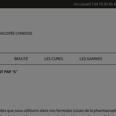
Un conseil ?
04 75 00 95 
ACOPÉE CHINOISE
BEAUTÉ
LES CURES
LES GAMMES
T PAR "S"
antes que nous utilisons dans nos formules issues de la pharmacopé