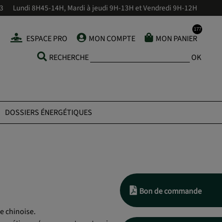
43
Lundi 8H45-14H, Mardi à jeudi 9H-13H et Vendredi 9H-12H
ESPACE PRO
MON COMPTE
MON PANIER
RECHERCHE
OK
DOSSIERS ÉNERGÉTIQUES
Bon de commande
e chinoise.