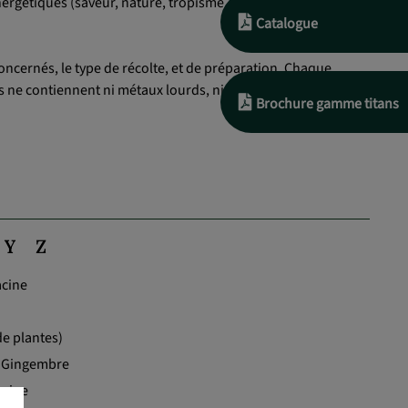
rgétiques (saveur, nature, tropisme, préparations), et non ,
Catalogue
oncernés, le type de récolte, et de préparation. Chaque
s ne contiennent ni métaux lourds, ni pesticides , ni
Brochure gamme titans
Y
Z
acine
e plantes)
 Gingembre
acine