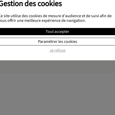
Gestion des cookies
Shu Di Huang
- Rehmannia (ayan
Ce site utilise des cookies de mesure d'audience et de suivi afin de
vous offrir une meilleure expérience de navigation.
Tout accepter
Paramétrer les cookies
Made in France
Je refuse
Nous adhérons !