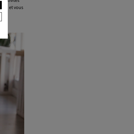
 activités
orps et vous