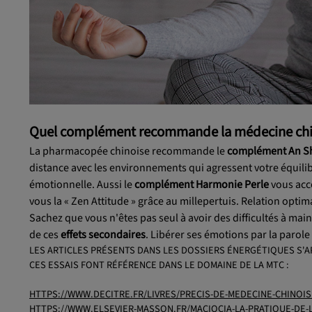
Quel complément recommande la médecine chi
La pharmacopée chinoise recommande le
complément An Sh
distance avec les environnements qui agressent votre équili
émotionnelle. Aussi le
complément Harmonie Perle
vous acc
vous la « Zen Attitude » grâce au millepertuis. Relation opti
Sachez que vous n'êtes pas seul à avoir des difficultés à mai
de ces
effets secondaires
. Libérer ses émotions par la parole
LES ARTICLES PRÉSENTS DANS LES DOSSIERS ÉNERGÉTIQUES S'A
CES ESSAIS FONT RÉFÉRENCE DANS LE DOMAINE DE LA MTC :
HTTPS://WWW.DECITRE.FR/LIVRES/PRECIS-DE-MEDECINE-CHINOIS
HTTPS://WWW.ELSEVIER-MASSON.FR/MACIOCIA-LA-PRATIQUE-DE-L