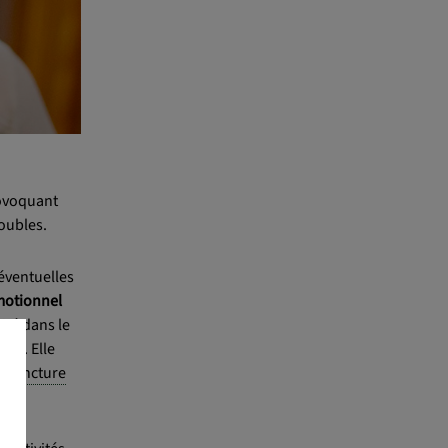
voquant
oubles.
 éventuelles
émotionnel
cité dans le
êt". Elle
upuncture