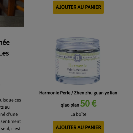
AJOUTER AU PANIER
nnée
Les
.
Harmonie Perle / Zhen zhu guan ye lian
puisque ces
50 €
qiao pian
nts au
gné d'une
La boîte
 sentiment
AJOUTER AU PANIER
eul, il est