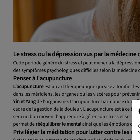
Le stress ou la dépression vus par la médecine 
Cette période génère du stress et peut mener à la dépression
des symptômes psychologiques difficiles selon la médecine chi
Penser à l'acupuncture
L'acupuncture
est un art thérapeutique qui vise à tonifier les
dans les méridiens, les organes ou les viscères pour prévenir 
Yin et Yang
de l'organisme. L'acupuncture harmonise donc
l
cadre de la gestion de la douleur. L'acupuncture est à ce tit
sera un bon moyen d'apprendre à gérer son
stress
et ses
pro
permet de
rééquilibrer le mental
ainsi que les émotions du q
Privilégier la méditation pour lutter contre les eff