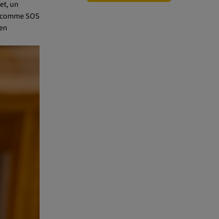
fet, un
 comme SOS
ien