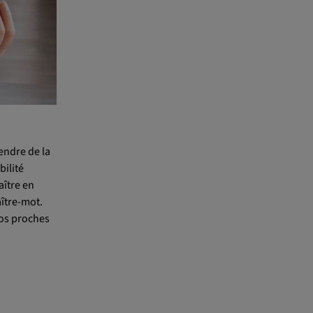
rendre de la
bilité
aître en
aître-mot.
vos proches