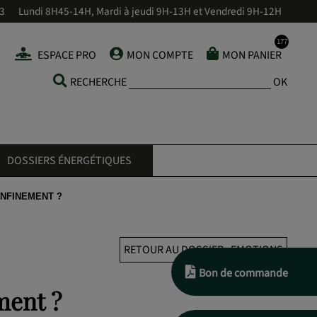
43
Lundi 8H45-14H, Mardi à jeudi 9H-13H et Vendredi 9H-12H
ESPACE PRO
MON COMPTE
MON PANIER
RECHERCHE
OK
DOSSIERS ÉNERGÉTIQUES
NFINEMENT ?
RETOUR AU DOSSIER : EMOTIONS
Bon de commande
ment ?