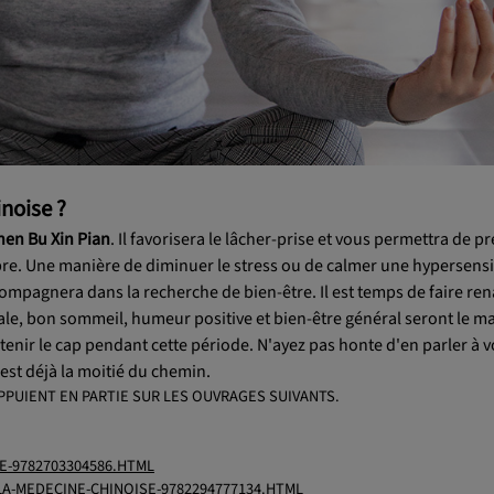
noise ?
en Bu Xin Pian
. Il favorisera le lâcher-prise et vous permettra de p
bre. Une manière de diminuer le stress ou de calmer une hypersensi
ompagnera dans la recherche de bien-être. Il est temps de faire ren
male, bon sommeil, humeur positive et bien-être général seront le m
ntenir le cap pendant cette période. N'ayez pas honte d'en parler à 
 est déjà la moitié du chemin.
PPUIENT EN PARTIE SUR LES OUVRAGES SUIVANTS.
E-9782703304586.HTML
A-MEDECINE-CHINOISE-9782294777134.HTML