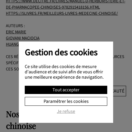
HTTPS://WWW.DECITRE.FR/LIVRES/MANUEL-D-HERBORISTERIE-ET-
DE-PHARMACOPEE-CHINOISES-9782915418156.HTML
HTTPS://5LIVRES.FR/MEILLEURS-LIVRES-MEDECINE-CHINOISE/
AUTEURS :
ERIC MARIE
GIOVANI MACIOCIA
HUANGDI NEI JING
Gestion des cookies
CES RÉFÉRENCES DE BASE SONT COMPLÉTÉES PAR DES SOURCES
SPÉCIFIQUES À CHAQUE ARTICLES.
Ce site utilise des cookies de mesure
CES SOURCES SONT CITÉES DANS LE CORPS DE L'ARTICLE.
d'audience et de suivi afin de vous offrir
une meilleure expérience de navigation.
Tout accepter
RETOUR AU DOSSIER : BEAUTÉ
Paramétrer les cookies
Je refuse
Nos conseils en pharmacopée
chinoise