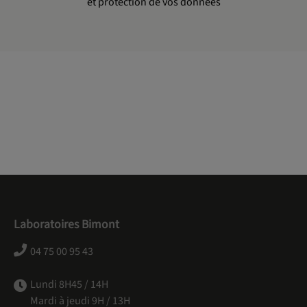
et protection de vos données
Laboratoires Bimont
04 75 00 95 43
Lundi 8H45 / 14H
Mardi à jeudi 9H / 13H