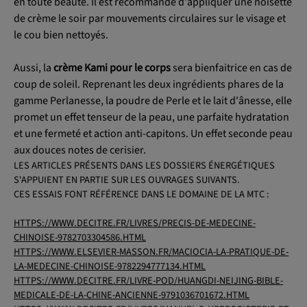
en toute beauté. Il est recommandé d'appliquer une noisette
de crème le soir par mouvements circulaires sur le visage et
le cou bien nettoyés.
Aussi, la
crème Kami pour le corps
sera bienfaitrice en cas de
coup de soleil. Reprenant les deux ingrédients phares de la
gamme Perlanesse, la poudre de Perle et le lait d'ânesse, elle
promet un effet tenseur de la peau, une parfaite hydratation
et une fermeté et action anti-capitons. Un effet seconde peau
aux douces notes de cerisier.
LES ARTICLES PRÉSENTS DANS LES DOSSIERS ÉNERGÉTIQUES
S'APPUIENT EN PARTIE SUR LES OUVRAGES SUIVANTS.
CES ESSAIS FONT RÉFÉRENCE DANS LE DOMAINE DE LA MTC :
HTTPS://WWW.DECITRE.FR/LIVRES/PRECIS-DE-MEDECINE-
CHINOISE-9782703304586.HTML
HTTPS://WWW.ELSEVIER-MASSON.FR/MACIOCIA-LA-PRATIQUE-DE-
LA-MEDECINE-CHINOISE-9782294777134.HTML
HTTPS://WWW.DECITRE.FR/LIVRE-POD/HUANGDI-NEIJING-BIBLE-
MEDICALE-DE-LA-CHINE-ANCIENNE-9791036701672.HTML