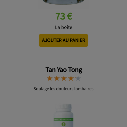
73 €
La boîte
AJOUTER AU PANIER
Tan Yao Tong
⋆
⋆
⋆
⋆
⋆
⋆
⋆
⋆
⋆
⋆
Soulage les douleurs lombaires