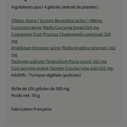
Ingrédients pour 4 gélules (extrait de plantes) :
Oliban résine ( Gummi Boswellia carteri ) 486mg
Curcuma racine (Radix Curcuma longa)324 mg
Cognassier fruit (Fructus Chaenomelis speciosa) 324
mg
Angélique chinoiser acine (Radix Angelica sinensis) 162
mg
Pachyme sclérote (Sclerotium Poria cocos) 162 mg
Coix lacryma graine (Semen Coix lacryma-jobi)162 mg
.
Additifs : Tunique végétale (pullulan)
Boîte de 100 gélules de 500 mg.
Poids net : 50 g.
Fabrication française.