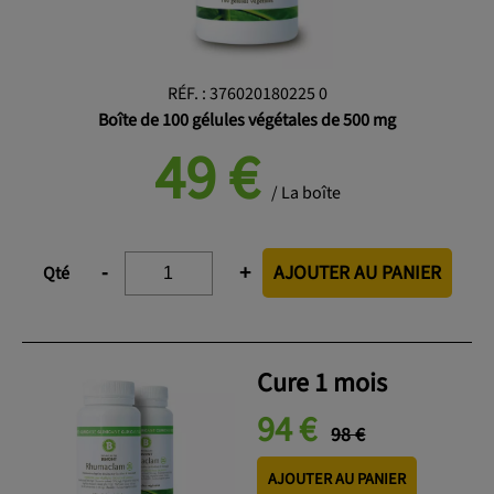
RÉF.
:
376020180225 0
Boîte de 100 gélules végétales de 500 mg
49
€
/ La boîte
AJOUTER AU PANIER
-
+
Qté
Cure 1 mois
94 €
98 €
AJOUTER AU PANIER