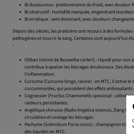
Bi douloureux : prédominance du froid, avec douleur fi
Bi obstructif : humidité marquée, engendrant lourdeur
Bi erratique : vent dominant, avec douleurs changeant
Depuis des siècles, les praticiens ont recours à des formules 
pathogènes et nourrir le sang. Certaines sont aujourd'hui é
:
Oliban (résine de Boswellia carteri) : réputé pour son a
contribue à apaiser les blocages douloureux. Des étu
l'inflammation.
Curcuma (Curcuma longa, racine) : en MTC, il active le 
curcuminoïdes, qui possèdent des effets antioxydants 
Cognassier (Fructus Chaenomelis speciosa) : utilisé pou
raideurs persistantes.
Angélique chinoise (Radix Angelica sinensis, Dang Gui) 
circulation et soulage les blocages.
Pachyme (Sclerotium Poria cocos) : champignon traditio
des liquides en MTC.