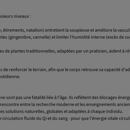
sieurs niveaux :
 étirements, natation) entretient la souplesse et améliore la vascul
antes (gingembre, cannelle) et limiter l'humidité interne (excès de su
s de plantes traditionnelles, adaptées par un praticien, aident à ré
 de renforcer le terrain, afin que le corps retrouve sa capacité d'a
uotidienne.
e sont pas une fatalité liée à l'âge. Ils reflètent des blocages énerg
a rencontre entre la recherche moderne et les enseignements anciens,
s solutions naturelles, globales et adaptées à chaque individu.
e circulation fluide du Qi et du sang - pour que l'énergie vitale circu