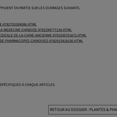
PPUIENT EN PARTIE SUR LES OUVRAGES SUIVANTS.
E-9782703304586.HTML
A-MEDECINE-CHINOISE-9782294777134.HTML
EDICALE-DE-LA-CHINE-ANCIENNE-9791036701672.HTML
-DE-PHARMACOPEE-CHINOISES-9782915418156.HTML
SPÉCIFIQUES À CHAQUE ARTICLES.
RETOUR AU DOSSIER : PLANTES & P