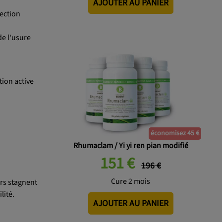
AJOUTER AU PANIER
ection
de l'usure
tion active
économisez 45 €
Rhumaclam / Yi yi ren pian modifié
151 €
196 €
Cure 2 mois
urs stagnent
lité.
AJOUTER AU PANIER