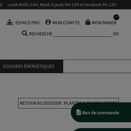
43
Lundi 8H45-14H, Mardi à jeudi 9H-13H et Vendredi 9H-12H
ESPACE PRO
MON COMPTE
MON PANIER
RECHERCHE
OK
DOSSIERS ÉNERGÉTIQUES
RETOUR AU DOSSIER : PLANTES & PHARMACOPÉE
Bon de commande