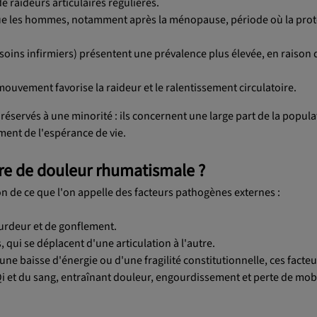
e raideurs articulaires régulières.
ue les hommes, notamment après la ménopause, période où la prot
soins infirmiers) présentent une prévalence plus élevée, en raison 
 mouvement favorise la raideur et le ralentissement circulatoire.
éservés à une minorité : ils concernent une large part de la popula
ment de l'espérance de vie.
ere de douleur rhumatismale ?
ion de ce que l'on appelle des facteurs pathogènes externes :
ourdeur et de gonflement.
, qui se déplacent d'une articulation à l'autre.
une baisse d'énergie ou d'une fragilité constitutionnelle, ces facte
i et du sang, entraînant douleur, engourdissement et perte de mobi