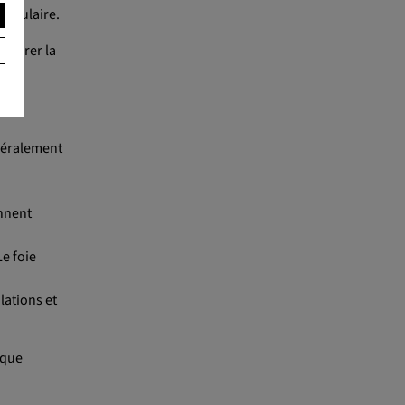
rticulaire.
staurer la
énéralement
ennent
Le foie
lations et
ique