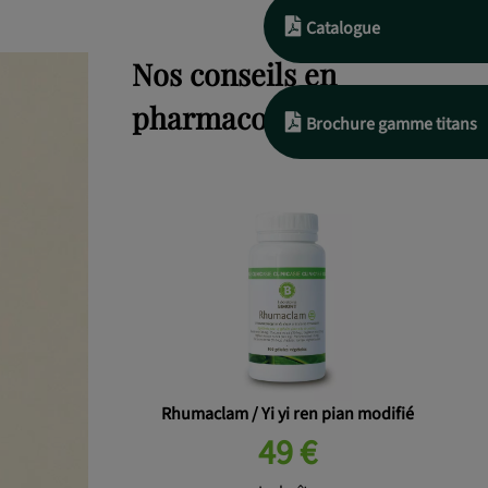
Catalogue
Nos conseils en
pharmacopée chinoise
Brochure gamme titans
Rhumaclam / Yi yi ren pian modifié
49 €