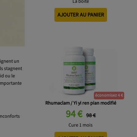
La boîte
AJOUTER AU PANIER
signent un
ils stagnent
id ou le
 importante
économisez 4 €
Rhumaclam / Yi yi ren pian modifié
94 €
98 €
inconforts
Cure 1 mois