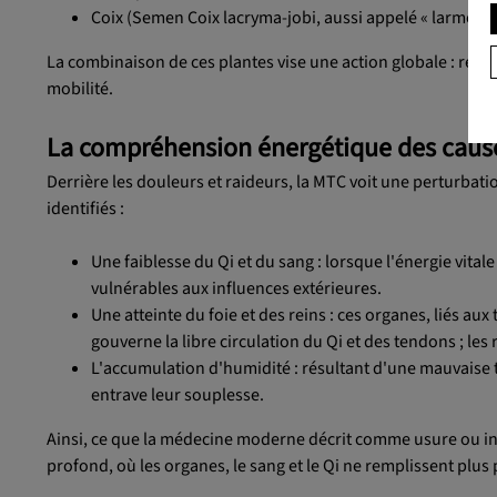
Coix (Semen Coix lacryma-jobi, aussi appelé « larmes de 
La combinaison de ces plantes vise une action globale : réduir
mobilité.
La compréhension énergétique des caus
Derrière les douleurs et raideurs, la MTC voit une perturbat
identifiés :
Une faiblesse du Qi et du sang : lorsque l'énergie vital
vulnérables aux influences extérieures.
Une atteinte du foie et des reins : ces organes, liés aux
gouverne la libre circulation du Qi et des tendons ; les 
L'accumulation d'humidité : résultant d'une mauvaise tra
entrave leur souplesse.
Ainsi, ce que la médecine moderne décrit comme usure ou i
profond, où les organes, le sang et le Qi ne remplissent plus