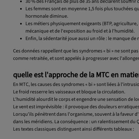
30 % des Français de plus de 35 ans déclarent souffrir d
Les femmes sont en moyenne 1,5 fois plus touchées q
hormonale diminue.
Les métiers physiquement exigeants (BTP, agriculture, 
mécanique et de l'exposition au froid et à l'humidité.
Enfin, la sédentarité joue aussi un rôle : le manque de
Ces données rappellent que les syndromes « bi » ne sont pas r
comme retraitée, et sont appelés à progresser avec l'allonge
quelle est l'approche de la MTC en mati
En MTC, les causes des syndromes « bi » sont liées à l'intrus
Le froid resserre les vaisseaux et bloque la circulation.
L'humidité alourdit le corps et engendre une sensation de l
Le vent est imprévisible : il provoque des douleurs erratiques
Lorsqu'ils pénètrent dans l'organisme, souvent à la faveur d'
dans les méridiens. La conséquence : un ralentissement du Q
Les textes classiques distinguent ainsi différents tableaux :