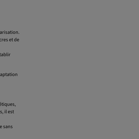
arisation.
cres et de
tablir
daptation
étiques,
 il est
le sans