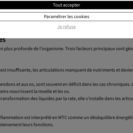
Job ») : réputé pour éliminer l'humidité et favoriser la souplesse a
Tout accepter
Paramétrer les cookies
e l'inflammation, améliorer la circulation, dissiper l'humidité et re
Je refuse
es
ion plus profonde de l'organisme. Trois facteurs principaux sont g
e est insuffisante, les articulations manquent de nutriments et devi
 tendons et aux os, sont souvent en déficit dans les cas chroniques. 
reins nourrissent la moelle et les os.
nsformation des liquides par la rate, elle s'installe dans les articu
nflammation est interprété en MTC comme un déséquilibre énergét
 pleinement leurs fonctions.