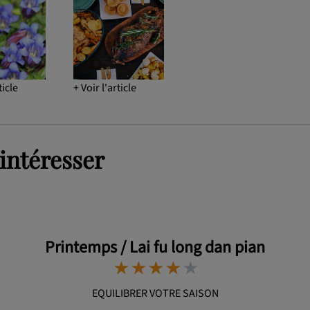
ticle
+ Voir l'article
intéresser
Printemps / Lai fu long dan pian
⋆
⋆
⋆
⋆
⋆
⋆
⋆
⋆
⋆
⋆
EQUILIBRER VOTRE SAISON