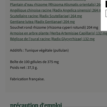
Plantain d'eau rhizome (Rhizoma Alismatis orientalis) 264 m
Angélique chinoise racine (Radix Angelica sinensis) 264 mg
Scutellaire racine (Radix Scutellariae) 264 mg
Gentiane lutea (Radix Gentianae) 204 mg
Souchet rond rhizome (rhizoma cyperi rotundi) 204 mg
Armoise en arbre plante (Herba Artemisiae Capillaris) 132 m
Réglisse de l'oural racine (Radix Glycyrrhizae) 132 mg
Additifs : Tunique végétale (pullulan)
Boîte de 100 gélules de 375 mg
Poids net : 37,5 g.
Fabrication française.
précaution d'emploi