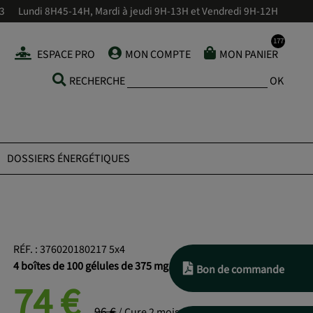
43
Lundi 8H45-14H, Mardi à jeudi 9H-13H et Vendredi 9H-12H
ESPACE PRO
MON COMPTE
MON PANIER
RECHERCHE
OK
DOSSIERS ÉNERGÉTIQUES
RÉF.
:
376020180217 5x4
4 boîtes de 100 gélules de 375 mg
Bon de commande
74
€
96 €
/ Cure 2 mois