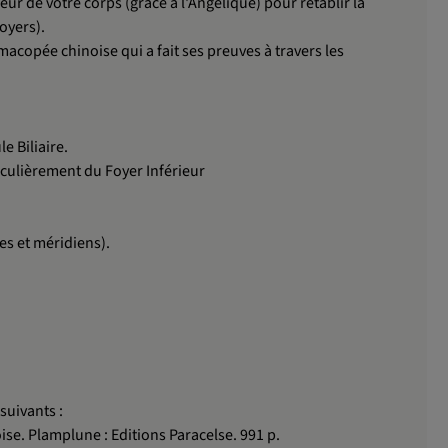
leur de votre corps (grâce à l'Angélique) pour rétablir la
foyers).
acopée chinoise qui a fait ses preuves à travers les
e Biliaire.
ticulièrement du Foyer Inférieur
res et méridiens).
suivants :
se. Plamplune : Editions Paracelse. 991 p.