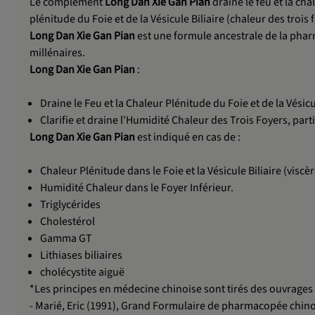
Le complément
Long Dan Xie Gan Pian
draine le feu et la cha
plénitude du Foie et de la Vésicule Biliaire (chaleur des trois 
Long Dan Xie Gan Pian
est une formule ancestrale de la pharm
millénaires.
Long Dan Xie Gan Pian
:
Draine le Feu et la Chaleur Plénitude du Foie et de la Vésicul
Clarifie et draine l'Humidité Chaleur des Trois Foyers, par
Long Dan Xie Gan Pian
est indiqué en cas de :
Chaleur Plénitude dans le Foie et la Vésicule Biliaire (viscè
Humidité Chaleur dans le Foyer Inférieur.
Triglycérides
Cholestérol
Gamma GT
Lithiases biliaires
cholécystite aiguë
*Les principes en médecine chinoise sont tirés des ouvrages 
- Marié, Eric (1991), Grand Formulaire de pharmacopée chinoi