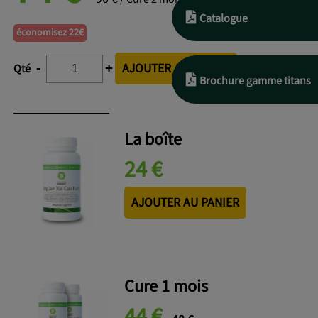
Catalogue
économisez 22€
AJOUTER AU PANIER
-
+
Qté
Brochure gamme titans
La boîte
24 €
AJOUTER AU PANIER
Cure 1 mois
44 €