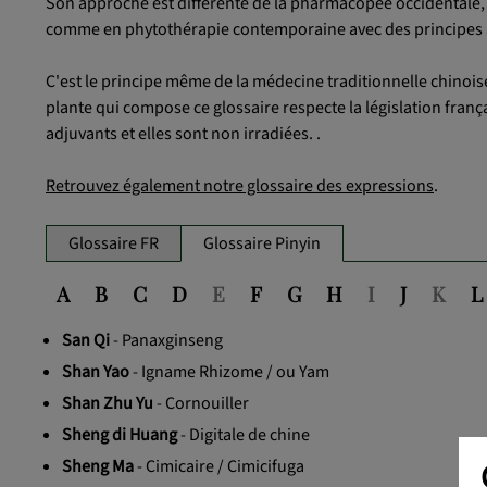
Son approche est différente de la pharmacopée occidentale, l
comme en phytothérapie contemporaine avec des principes a
C'est le principe même de la médecine traditionnelle chinoise
plante qui compose ce glossaire respecte la législation frança
adjuvants et elles sont non irradiées. .
Retrouvez également notre glossaire des expressions
.
Glossaire FR
Glossaire Pinyin
A
B
C
D
E
F
G
H
I
J
K
L
San Qi
- Panaxginseng
Shan Yao
- Igname Rhizome / ou Yam
Shan Zhu Yu
- Cornouiller
Sheng di Huang
- Digitale de chine
Sheng Ma
- Cimicaire / Cimicifuga