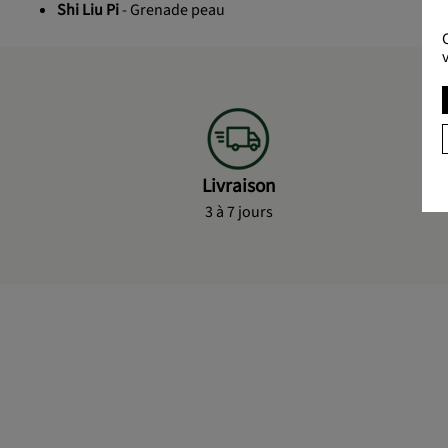
Shi Liu Pi
- Grenade peau
Livraison
3 à 7 jours