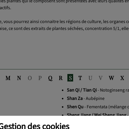
es plantes qui le composent sont présentées avec leurs qualités éne
ctifs.
, vous pourrez ainsi connaitre les régions de culture, les organes c
ise, ce sont des extraits de plantes séchées, concentration 5/1, elle
M
N
O
P
Q
R
S
T
U
V
W
X
San Qi / Tian Qi
- Notoginseng r
Shan Za
- Aubépine
Shen Qu
- Fementata (mélange d
Sheng Jiang / Wei Sheng Jiang
-
Gestion des cookies
Shi Chang Pu
- Acore Odorant R