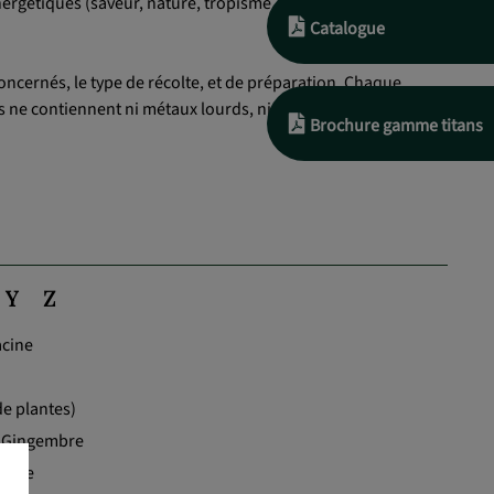
rgétiques (saveur, nature, tropisme, préparations), et non ,
Catalogue
oncernés, le type de récolte, et de préparation. Chaque
s ne contiennent ni métaux lourds, ni pesticides , ni
Brochure gamme titans
Y
Z
acine
e plantes)
 Gingembre
acine