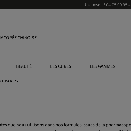
Un conseil ?
04 75 00 95 
ACOPÉE CHINOISE
BEAUTÉ
LES CURES
LES GAMMES
T PAR "S"
antes que nous utilisons dans nos formules issues de la pharmacopé