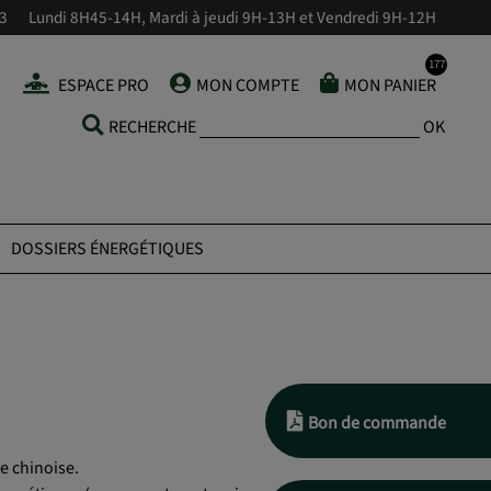
43
Lundi 8H45-14H, Mardi à jeudi 9H-13H et Vendredi 9H-12H
ESPACE PRO
MON COMPTE
MON PANIER
RECHERCHE
OK
DOSSIERS ÉNERGÉTIQUES
Bon de commande
e chinoise.