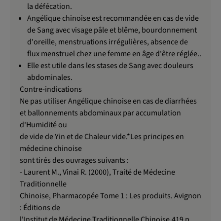
la défécation.
Angélique chinoise est recommandée en cas de vide
de Sang avec visage pâle et blême, bourdonnement
d'oreille, menstruations irrégulières, absence de
flux menstruel chez une femme en âge d'être réglée..
Elle est utile dans les stases de Sang avec douleurs
abdominales.
Contre-indications
Ne pas utiliser Angélique chinoise en cas de diarrhées
et ballonnements abdominaux par accumulation
d'Humidité ou
de vi­de de Yin et de Chaleur vide.*Les principes en
médecine chinoise
sont tirés des ouvrages suivants :
- Laurent M., Vinai R. (2000), Traité de Médecine
Traditionnelle
Chinoise, Pharmacopée Tome 1 : Les produits. Avignon
: Éditions de
l'Institut de Médecine Traditionnelle Chinoise.419 p.