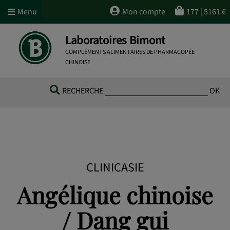
Menu
Mon compte
177
|
5161
€
Laboratoires Bimont
COMPLÉMENTS ALIMENTAIRES DE PHARMACOPÉE
CHINOISE
RECHERCHE
OK
CLINICASIE
Angélique chinoise
/ Dang gui