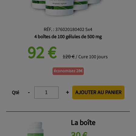
RÉF.
:
376020180402 5x4
4 boîtes de 100 gélules de 500 mg
92
€
120 €
/ Cure 100 jours
économisez 28€
AJOUTER AU PANIER
-
+
Qté
La boîte
30 €