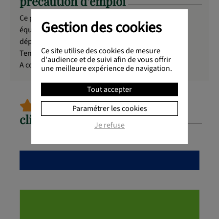
précaution d'emploi
Ce produit ne doit pas remplacer une alimentation
Gestion des cookies
équilibrée et variée et un mode de vie sain. Ne pas
dépasser la dose quotidienne recommandée.
Ce site utilise des cookies de mesure
Tenir hors de portée des enfants.
d'audience et de suivi afin de vous offrir
A conserver à l'écart de l'humidité.
une meilleure expérience de navigation.
Tout accepter
découvrez les avis de nos
Paramétrer les cookies
clients sur ce produit
Je refuse