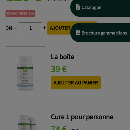
Catalogue
économisez 36€
AJOUTER AU PANIER
-
+
Qté
Brochure gamme titans
La boîte
39 €
AJOUTER AU PANIER
Cure 1 pour personne
74 €