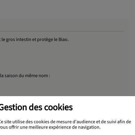
 gros intestin et protège le Biao.
t la saison du même nom :
Gestion des cookies
Ce site utilise des cookies de mesure d'audience et de suivi afin de
 partir du 21 septembre. Pour faire la cure 2 boites sont
vous offrir une meilleure expérience de navigation.
ème saison (1er déc au 21 déc)