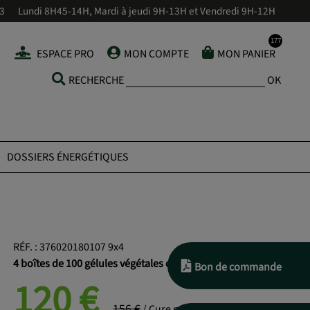
43
Lundi 8H45-14H, Mardi à jeudi 9H-13H et Vendredi 9H-12H
ESPACE PRO
MON COMPTE
MON PANIER
RECHERCHE
OK
DOSSIERS ÉNERGÉTIQUES
RÉF.
:
376020180107 9x4
4 boîtes de 100 gélules végétales de 400 mg
Bon de commande
120
€
156 €
/ Cure pour 2 personnes