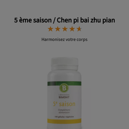
5 ème saison / Chen pi bai zhu pian
⋆
⋆
⋆
⋆
⋆
⋆
⋆
⋆
⋆
⋆
Harmonisez votre corps