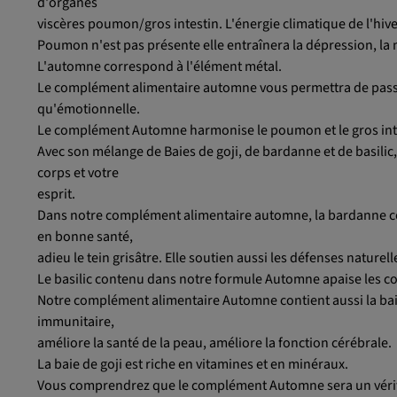
d'organes
viscères poumon/gros intestin. L'énergie climatique de l'hiver
Poumon n'est pas présente elle entraînera la dépression, la 
L'automne correspond à l'élément métal.
Le complément alimentaire automne vous permettra de pass
qu'émotionnelle.
Le complément Automne harmonise le poumon et le gros intes
Avec son mélange de Baies de goji, de bardanne et de basilic
corps et votre
esprit.
Dans notre complément alimentaire automne, la bardanne con
en bonne santé,
adieu le tein grisâtre. Elle soutien aussi les défenses nature
Le basilic contenu dans notre formule Automne apaise les coups
Notre complément alimentaire Automne contient aussi la baie d
immunitaire,
améliore la santé de la peau, améliore la fonction cérébrale.
La baie de goji est riche en vitamines et en minéraux.
Vous comprendrez que le complément Automne sera un véritab