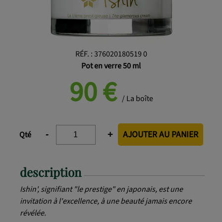
RÉF.
:
376020180519 0
Pot en verre 50 ml
90
€
/ La boîte
AJOUTER AU PANIER
-
+
Qté
description
Ishin', signifiant "le prestige" en japonais, est une
invitation à l'excellence, à une beauté jamais encore
révélée.