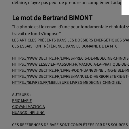
défaire, n'ayez pas peur de prendre un complément adapté.
Le mot de Bertrand BIMONT
"La phobie est le renvoi d'une peur fondamentale et plutôt 
travail de fond s'impose."
LES ARTICLES PRÉSENTS DANS LES DOSSIERS ÉNERGÉTIQUES S'A
CES ESSAIS FONT RÉFÉRENCE DANS LE DOMAINE DE LA MTC :
HTTPS://WWW.DECITRE.FR/LIVRES/PRECIS-DE-MEDECINE-CHINOIS
HTTPS://WWW.ELSEVIER-MASSON.FR/MACIOCIA-LA-PRATIQUE-DE-L
HTTPS://WWW.DECITRE.FR/LIVRE-POD/HUANGDI-NEIJING-BIBLE-M
HTTPS://WWW.DECITRE.FR/LIVRES/MANUEL-D-HERBORISTERIE-ET
HTTPS://5LIVRES.FR/MEILLEURS-LIVRES-MEDECINE-CHINOISE/
AUTEURS :
ERIC MARIE
GIOVANI MACIOCIA
HUANGDI NEI JING
CES RÉFÉRENCES DE BASE SONT COMPLÉTÉES PAR DES SOURCES 