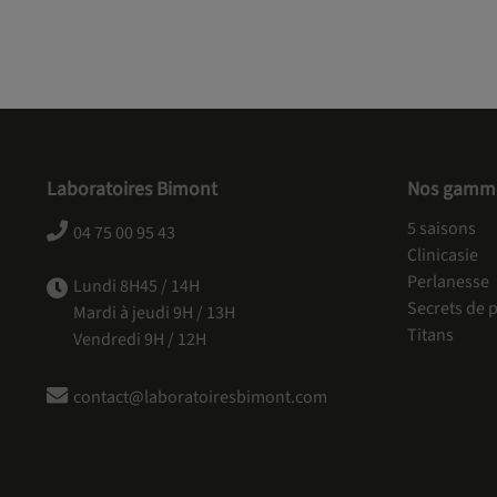
Laboratoires Bimont
Nos gamm
5 saisons
04 75 00 95 43
Clinicasie
Perlanesse
Lundi 8H45 / 14H
Secrets de p
Mardi à jeudi 9H / 13H
Titans
Vendredi 9H / 12H
contact@laboratoiresbimont.com