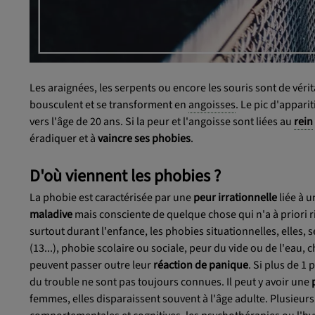
Les araignées, les serpents ou encore les souris sont de véri
bousculent et se transforment en
angoisses
. Le pic d'appari
vers l'âge de 20 ans. Si la peur et l'angoisse sont liées au
rein
éradiquer et à
vaincre ses phobies
.
D'où viennent les phobies ?
La phobie est caractérisée par une
peur irrationnelle
liée à u
maladive
mais consciente de quelque chose qui n'a à priori r
surtout durant l'enfance, les phobies situationnelles, elles, 
(13...), phobie scolaire ou sociale, peur du vide ou de l'eau
peuvent passer outre leur
réaction de panique
. Si plus de 1
du trouble ne sont pas toujours connues. Il peut y avoir une
femmes, elles disparaissent souvent à l'âge adulte. Plusieu