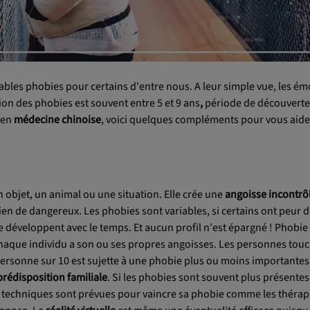
tables phobies pour certains d'entre nous. A leur simple vue, les ém
tion des phobies est souvent entre 5 et 9 ans
,
période de découverte,
en
médecine chinoise
, voici quelques compléments pour vous aider
n objet, un animal ou une situation. Elle crée une
angoisse incontrô
ien de dangereux. Les phobies sont variables, si certains ont peur 
se développent avec le temps. Et aucun profil n'est épargné ! Phobie 
, chaque individu a son ou ses propres angoisses. Les personnes tou
 personne sur 10 est sujette à une phobie plus ou moins importantes
prédisposition familiale
. Si les phobies sont souvent plus présentes
rs techniques sont prévues pour vaincre sa phobie comme les thérap