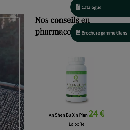
Catalogue
Nos conseils en
pharmacopée chinoise
Brochure gamme titans
24 €
An Shen Bu Xin Pian
La boîte