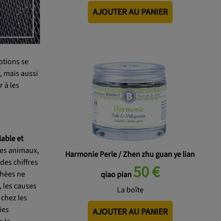
AJOUTER AU PANIER
otions se
 mais aussi
 à les
lable
et
des animaux,
Harmonie Perle / Zhen zhu guan ye lian
des chiffres
50 €
chées ne
qiao pian
, les causes
La boîte
 chez les
ies
AJOUTER AU PANIER