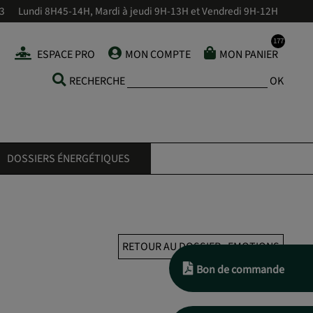
43
Lundi 8H45-14H, Mardi à jeudi 9H-13H et Vendredi 9H-12H
ESPACE PRO
MON COMPTE
MON PANIER
RECHERCHE
OK
DOSSIERS ÉNERGÉTIQUES
RETOUR AU DOSSIER : EMOTIONS
Bon de commande