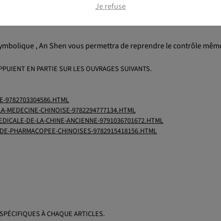
Je refuse
symbolique , An Shen vous permettra de reprendre le contrôle même
PPUIENT EN PARTIE SUR LES OUVRAGES SUIVANTS.
E-9782703304586.HTML
A-MEDECINE-CHINOISE-9782294777134.HTML
EDICALE-DE-LA-CHINE-ANCIENNE-9791036701672.HTML
-DE-PHARMACOPEE-CHINOISES-9782915418156.HTML
SPÉCIFIQUES À CHAQUE ARTICLES.