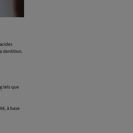
 acides
a dentition.
ue
tels que
ité, à base