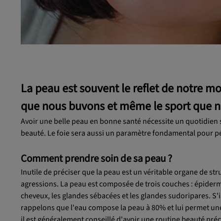
La peau est souvent le reflet de notre 
que nous buvons et même le sport que no
Avoir une belle peau en bonne santé nécessite un quotidien sa
beauté. Le foie sera aussi un paramètre fondamental pour p
Comment prendre soin de sa peau ?
Inutile de préciser que la peau est un véritable organe de str
agressions. La peau est composée de trois couches : épiderm
cheveux, les glandes sébacées et les glandes sudoripares. S'i
rappelons que l'eau compose la peau à 80% et lui permet une 
il est généralement conseillé d'avoir une routine beauté pré