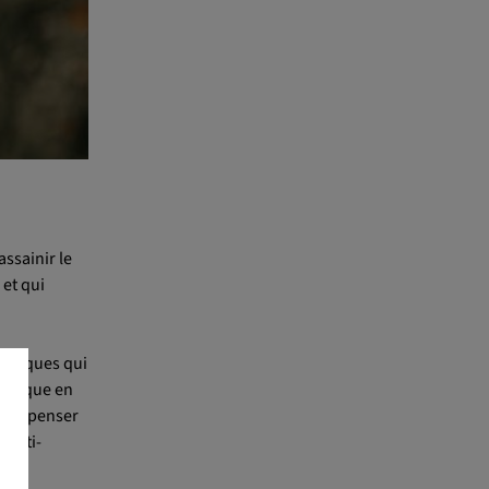
ssainir le
 et qui
 toxiques qui
énéfique en
ussi penser
 anti-