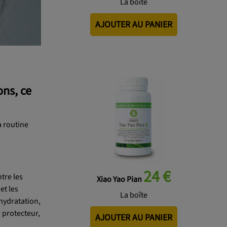
La boîte
AJOUTER AU PANIER
ns, ce
a routine
24 €
tre les
Xiao Yao Pian
et les
La boîte
 hydratation,
 protecteur,
AJOUTER AU PANIER