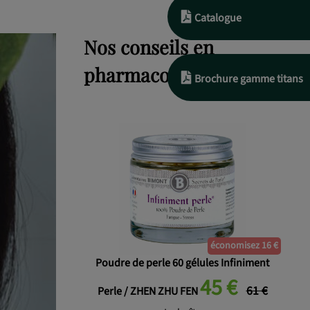
Catalogue
Nos conseils en
pharmacopée chinoise
Brochure gamme titans
économisez 16 €
Poudre de perle 60 gélules Infiniment
45 €
61 €
Perle / ZHEN ZHU FEN