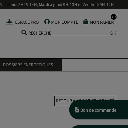
43
Lundi 8H45-14H, Mardi à jeudi 9H-13H et Vendredi 9H-12H
ESPACE PRO
MON COMPTE
MON PANIER
RECHERCHE
OK
DOSSIERS ÉNERGÉTIQUES
RETOUR AU DOSSIER : BEAUTÉ
Bon de commande