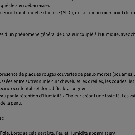
liqué de s'en débarrasser.
cine traditionnelle chinoise (MTC), on fait un premier point der
les d'un phénomène général de Chaleur couplé à l'Humidité, avec c
la présence de plaques rouges couvertes de peaux mortes (squames),
ées entre autres sur le cuir chevelu et les oreilles, les coudes, le
ine occidentale et donc difficile à soigner.
peau par la rétention d'Humidité / Chaleur créant une toxicité. Les v
de la peau.
 :
 Foie.
Lorsque cela persiste, Feu et Humidité apparaissent.