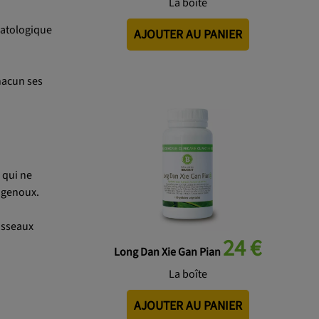
La boîte
matologique
AJOUTER AU PANIER
hacun ses
 qui ne
s genoux.
aisseaux
24 €
Long Dan Xie Gan Pian
La boîte
AJOUTER AU PANIER