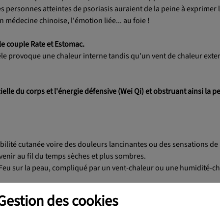
 personnes atteintes de psoriasis auraient de la peine à exprimer l
médecine chinoise, l'émotion liée... au foie !
e couple Rate et Estomac.
grêle provoque une chaleur interne tandis qu'un vent de chaleur exte
elle du corps et l'énergie défensive (Wei Qi) et obstruant ainsi la p
bilité cutanée voire des douleurs lancinantes ou des sensations de 
enir au fil du temps sèches et plus sombres.
 Feu sur la peau, compliqué par un vent-chaleur ou une humidité-ch
Gestion des cookies