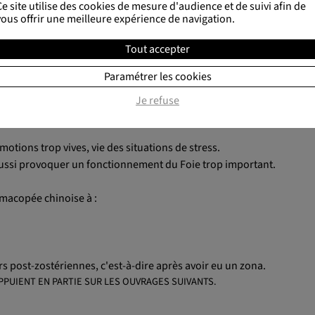
Ce site utilise des cookies de mesure d'audience et de suivi afin de
haleur) sur un organisme en insuffisance d'énergie Wei, notre éner
vous offrir une meilleure expérience de navigation.
s (c'est le cas du zona sec)
Tout accepter
cas du zona humide
Paramétrer les cookies
succéder dans le temps.
Je refuse
 trouve ainsi grandement entravée, causant alors une Stagnation de Q
otions trop vives, vie des situations de stress.
aussi provoquer un fonctionnement du Foie trop important.
rmacopée chinoise à :
urs post-zostériennes, c'est-à-dire après avoir eu un zona.
PPUIENT EN PARTIE SUR LES OUVRAGES SUIVANTS.