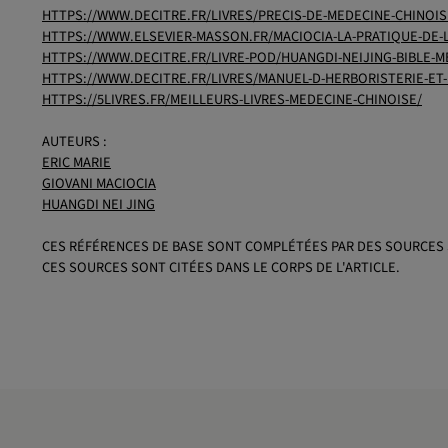
HTTPS://WWW.DECITRE.FR/LIVRES/PRECIS-DE-MEDECINE-CHINOIS
HTTPS://WWW.ELSEVIER-MASSON.FR/MACIOCIA-LA-PRATIQUE-DE-L
HTTPS://WWW.DECITRE.FR/LIVRE-POD/HUANGDI-NEIJING-BIBLE-M
HTTPS://WWW.DECITRE.FR/LIVRES/MANUEL-D-HERBORISTERIE-ET
HTTPS://5LIVRES.FR/MEILLEURS-LIVRES-MEDECINE-CHINOISE/
AUTEURS :
ERIC MARIE
GIOVANI MACIOCIA
HUANGDI NEI JING
CES RÉFÉRENCES DE BASE SONT COMPLÉTÉES PAR DES SOURCES 
CES SOURCES SONT CITÉES DANS LE CORPS DE L'ARTICLE.