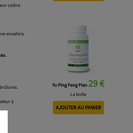
eur colère.
rne envahira
eau.
29 €
Yu Ping Feng Pian
brûlures.
La boîte
aleur à
AJOUTER AU PANIER