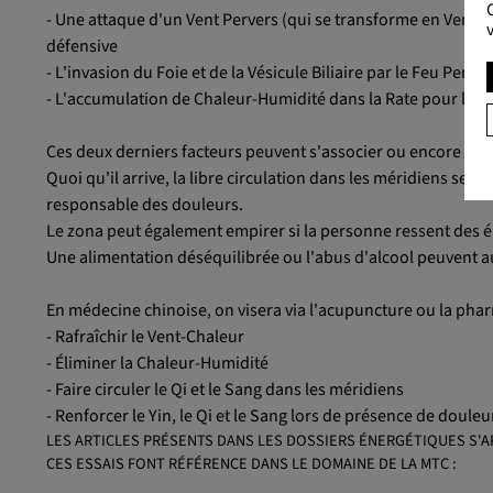
- Une attaque d'un Vent Pervers (qui se transforme en Vent-C
défensive
- L'invasion du Foie et de la Vésicule Biliaire par le Feu Perver
- L'accumulation de Chaleur-Humidité dans la Rate pour le 
Ces deux derniers facteurs peuvent s'associer ou encore se 
Quoi qu'il arrive, la libre circulation dans les méridiens se
responsable des douleurs.
Le zona peut également empirer si la personne ressent des ém
Une alimentation déséquilibrée ou l'abus d'alcool peuvent 
En médecine chinoise, on visera via l'acupuncture ou la pha
- Rafraîchir le Vent-Chaleur
- Éliminer la Chaleur-Humidité
- Faire circuler le Qi et le Sang dans les méridiens
- Renforcer le Yin, le Qi et le Sang lors de présence de doule
LES ARTICLES PRÉSENTS DANS LES DOSSIERS ÉNERGÉTIQUES S'A
CES ESSAIS FONT RÉFÉRENCE DANS LE DOMAINE DE LA MTC :