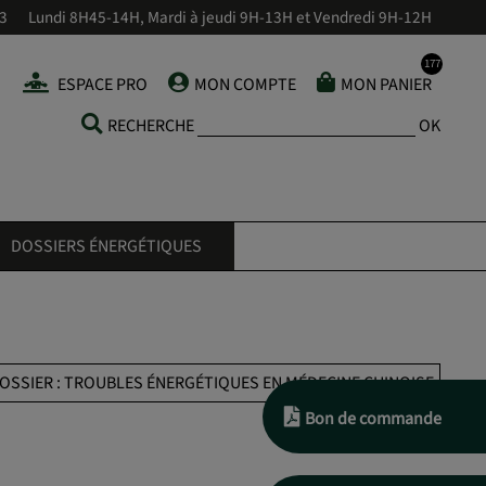
43
Lundi 8H45-14H, Mardi à jeudi 9H-13H et Vendredi 9H-12H
ESPACE PRO
MON COMPTE
MON PANIER
RECHERCHE
OK
DOSSIERS ÉNERGÉTIQUES
OSSIER : TROUBLES ÉNERGÉTIQUES EN MÉDECINE CHINOISE
Bon de commande