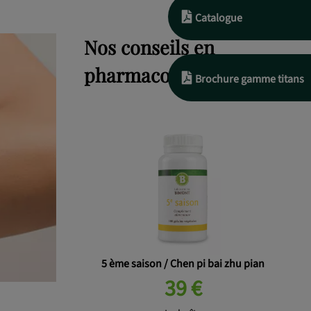
Catalogue
Nos conseils en
pharmacopée chinoise
Brochure gamme titans
5 ème saison / Chen pi bai zhu pian
39 €