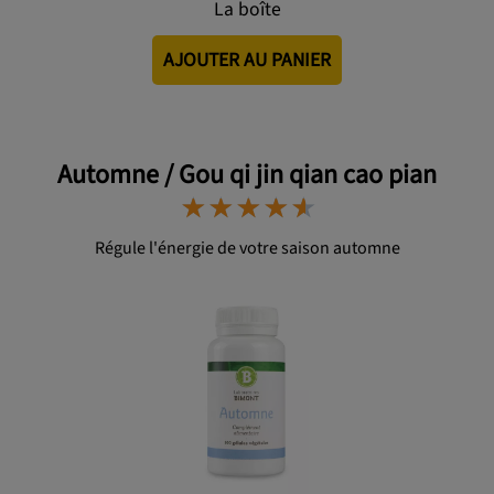
La boîte
AJOUTER AU PANIER
Automne / Gou qi jin qian cao pian
⋆
⋆
⋆
⋆
⋆
⋆
⋆
⋆
⋆
⋆
Régule l'énergie de votre saison automne