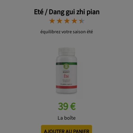
Eté / Dang gui zhi pian
⋆
⋆
⋆
⋆
⋆
⋆
⋆
⋆
⋆
⋆
équilibrez votre saison été
39 €
La boîte
AJOUTER AU PANIER