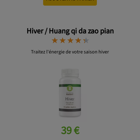
Hiver / Huang qi da zao pian
⋆
⋆
⋆
⋆
⋆
⋆
⋆
⋆
⋆
⋆
Traitez l'énergie de votre saison hiver
39 €