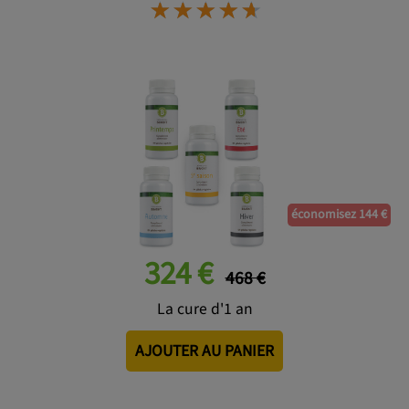
⋆
⋆
⋆
⋆
⋆
⋆
⋆
⋆
⋆
⋆
économisez 144 €
324 €
468 €
La cure d'1 an
AJOUTER AU PANIER