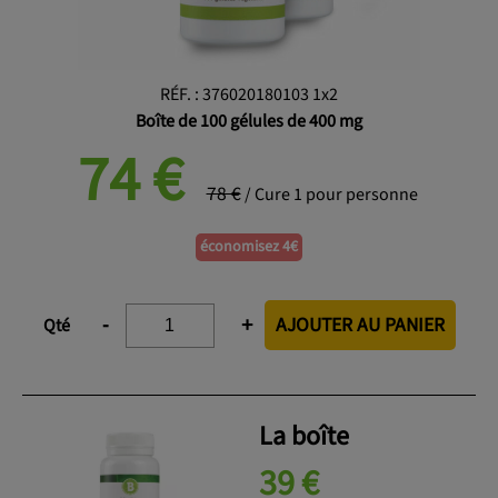
RÉF.
:
376020180103 1x2
Boîte de 100 gélules de 400 mg
74
€
78 €
/ Cure 1 pour personne
économisez 4€
AJOUTER AU PANIER
-
+
Qté
La boîte
39 €