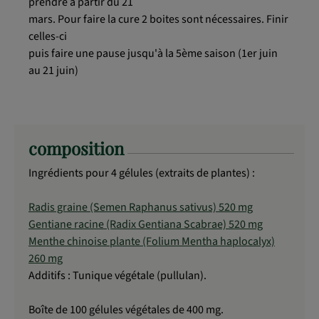
prendre à partir du 21
mars. Pour faire la cure 2 boites sont nécessaires. Finir
celles-ci
puis faire une pause jusqu'à la 5ème saison (1er juin
au 21 juin)
composition
Ingrédients pour 4 gélules (extraits de plantes) :
Radis graine (Semen Raphanus sativus) 520 mg
Gentiane racine (Radix Gentiana Scabrae) 520 mg
Menthe chinoise plante (Folium Mentha haplocalyx)
260 mg
Additifs : Tunique végétale (pullulan).
Boîte de 100 gélules végétales de 400 mg.