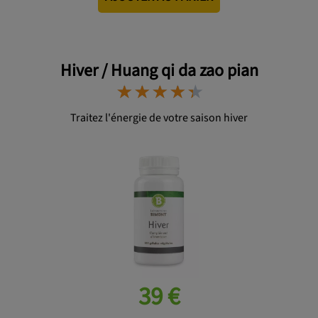
Hiver / Huang qi da zao pian
⋆
⋆
⋆
⋆
⋆
⋆
⋆
⋆
⋆
⋆
Traitez l'énergie de votre saison hiver
39 €