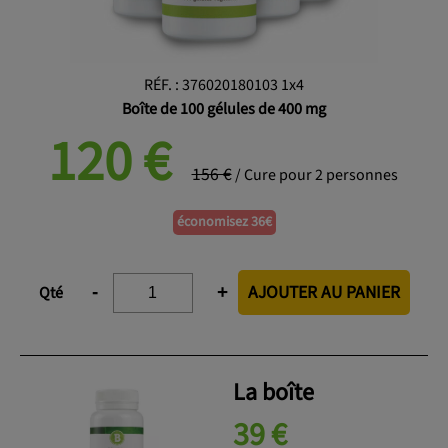
RÉF.
:
376020180103 1x4
Boîte de 100 gélules de 400 mg
120
€
156 €
/ Cure pour 2 personnes
économisez 36€
AJOUTER AU PANIER
-
+
Qté
La boîte
39 €