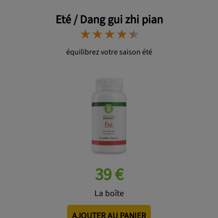
Eté / Dang gui zhi pian
⋆
⋆
⋆
⋆
⋆
⋆
⋆
⋆
⋆
⋆
équilibrez votre saison été
39 €
La boîte
AJOUTER AU PANIER