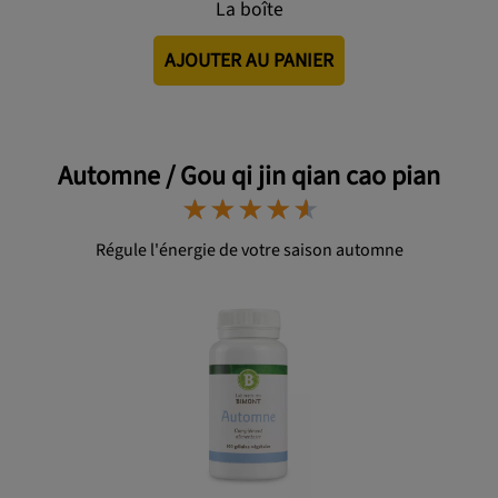
La boîte
AJOUTER AU PANIER
Automne / Gou qi jin qian cao pian
⋆
⋆
⋆
⋆
⋆
⋆
⋆
⋆
⋆
⋆
Régule l'énergie de votre saison automne