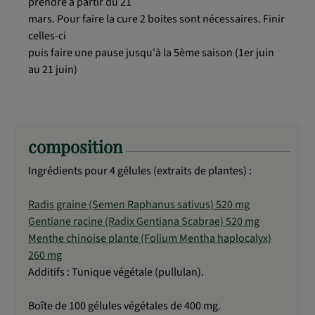
prendre à partir du 21
mars. Pour faire la cure 2 boites sont nécessaires. Finir
celles-ci
puis faire une pause jusqu'à la 5ème saison (1er juin
au 21 juin)
composition
Ingrédients pour 4 gélules (extraits de plantes) :
Radis graine (Semen Raphanus sativus) 520 mg
Gentiane racine (Radix Gentiana Scabrae) 520 mg
Menthe chinoise plante (Folium Mentha haplocalyx)
260 mg
Additifs : Tunique végétale (pullulan).
Boîte de 100 gélules végétales de 400 mg.