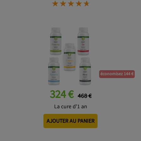
⋆
⋆
⋆
⋆
⋆
⋆
⋆
⋆
⋆
⋆
économisez 144 €
324 €
468 €
La cure d'1 an
AJOUTER AU PANIER