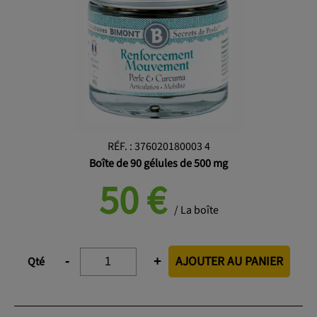
RÉF.
:
376020180003 4
Boîte de 90 gélules de 500 mg
50
€
/ La boîte
AJOUTER AU PANIER
-
+
Qté