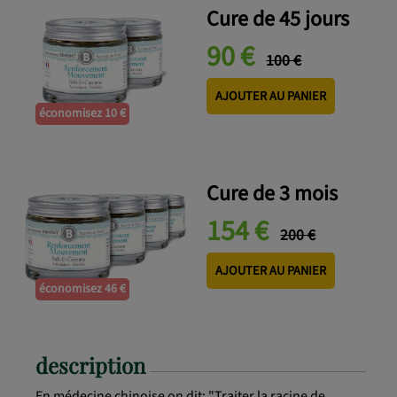
Cure de 45 jours
90 €
100 €
AJOUTER AU PANIER
économisez 10 €
Cure de 3 mois
154 €
200 €
AJOUTER AU PANIER
économisez 46 €
description
En médecine chinoise on dit: "Traiter la racine de