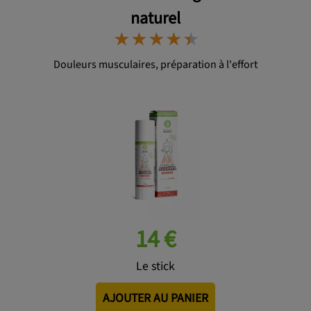
naturel
⋆
⋆
⋆
⋆
⋆
⋆
⋆
⋆
⋆
⋆
Douleurs musculaires, préparation à l'effort
14 €
Le stick
AJOUTER AU PANIER