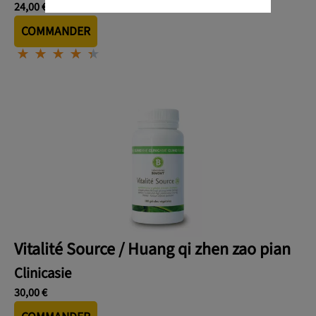
24,00 €
COMMANDER
⋆
⋆
⋆
⋆
⋆
⋆
⋆
⋆
⋆
⋆
Vitalité Source / Huang qi zhen zao pian
Clinicasie
30,00 €