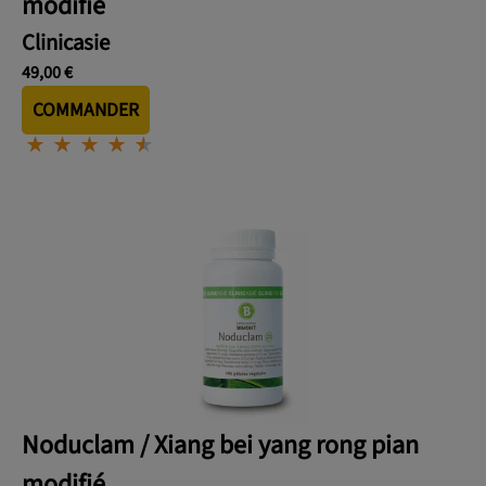
modifié
Clinicasie
49,00 €
COMMANDER
⋆
⋆
⋆
⋆
⋆
⋆
⋆
⋆
⋆
⋆
Noduclam / Xiang bei yang rong pian
modifié