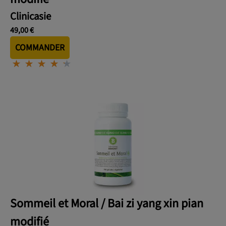
Clinicasie
49,00 €
COMMANDER
⋆
⋆
⋆
⋆
⋆
⋆
⋆
⋆
⋆
⋆
Sommeil et Moral / Bai zi yang xin pian
modifié