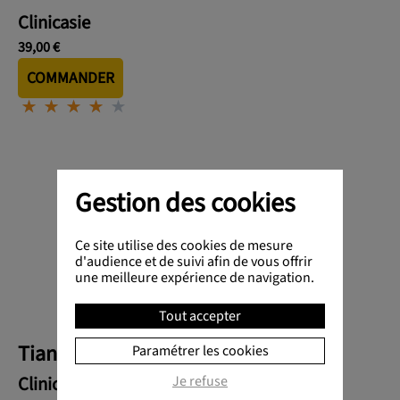
Clinicasie
39,00 €
COMMANDER
⋆
⋆
⋆
⋆
⋆
⋆
⋆
⋆
⋆
⋆
Gestion des cookies
Ce site utilise des cookies de mesure
d'audience et de suivi afin de vous offrir
une meilleure expérience de navigation.
Tout accepter
Tian Wan Bu Xin Pian
Paramétrer les cookies
Je refuse
Clinicasie