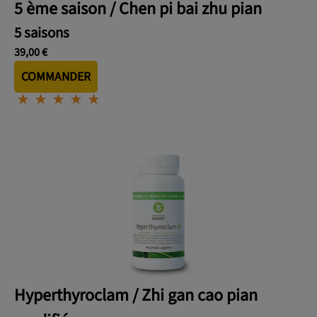
5 ème saison / Chen pi bai zhu pian
5 saisons
39,00 €
COMMANDER
⋆
⋆
⋆
⋆
⋆
⋆
⋆
⋆
⋆
⋆
Hyperthyroclam / Zhi gan cao pian