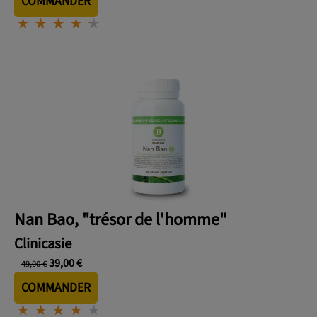
COMMANDER
⋆
⋆
⋆
⋆
⋆
⋆
⋆
⋆
⋆
⋆
Nan Bao, "trésor de l'homme"
Clinicasie
39,00 €
49,00 €
COMMANDER
⋆
⋆
⋆
⋆
⋆
⋆
⋆
⋆
⋆
⋆