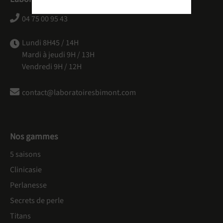
04 75 00 95 43
Lundi 8H45 / 14H
Mardi à jeudi 9H / 13H
Vendredi 9H / 12H
contact@laboratoiresbimont.com
Nos gammes
5 saisons
Clinicasie
Perlanesse
Secrets de perle
Titans