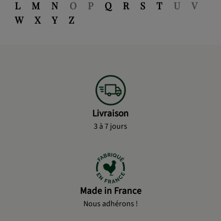
L
M
N
O
P
Q
R
S
T
U
V
W
X
Y
Z
Livraison
3 à 7 jours
Made in France
Nous adhérons !