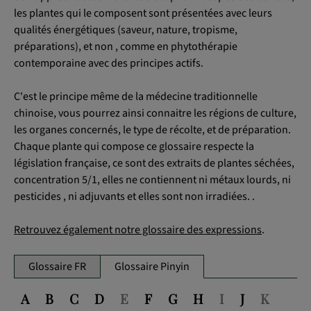
les plantes qui le composent sont présentées avec leurs
qualités énergétiques (saveur, nature, tropisme,
OK
préparations), et non , comme en phytothérapie
contemporaine avec des principes actifs.
C'est le principe même de la médecine traditionnelle
chinoise, vous pourrez ainsi connaitre les régions de culture,
les organes concernés, le type de récolte, et de préparation.
Chaque plante qui compose ce glossaire respecte la
législation française, ce sont des extraits de plantes séchées,
concentration 5/1, elles ne contiennent ni métaux lourds, ni
pesticides , ni adjuvants et elles sont non irradiées. .
Retrouvez également notre glossaire des expressions
.
Glossaire FR
Glossaire Pinyin
A
B
C
D
E
F
G
H
I
J
K