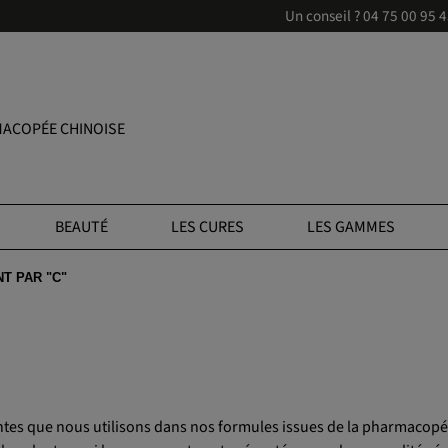
Un conseil ?
04 75 00 95 
ACOPÉE CHINOISE
BEAUTÉ
LES CURES
LES GAMMES
T PAR "C"
antes que nous utilisons dans nos formules issues de la pharmacopé