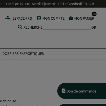
43
Lundi 8H45-14H, Mardi à jeudi 9H-13H et Vendredi 9H-12H
ESPACE PRO
MON COMPTE
MON PANIER
RECHERCHE
OK
DOSSIERS ÉNERGÉTIQUES
Bon de commande
e chinoise.