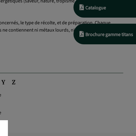
rgétiques (saveur, nature, tropisme, préparations), et non ,
Catalogue
oncernés, le type de récolte, et de préparation. Chaque
s ne contiennent ni métaux lourds, ni pesticides , ni
Brochure gamme titans
Y
Z
e
e