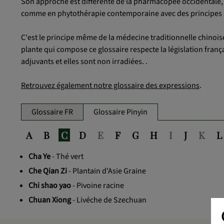
Son approche est différente de la pharmacopée occidentale, l
comme en phytothérapie contemporaine avec des principes a
C'est le principe même de la médecine traditionnelle chinoise
plante qui compose ce glossaire respecte la législation frança
adjuvants et elles sont non irradiées. .
Retrouvez également notre glossaire des expressions
.
Glossaire FR
Glossaire Pinyin
A
B
C
D
E
F
G
H
I
J
K
L
Cha Ye
- Thé vert
Che Qian Zi
- Plantain d'Asie Graine
Chi shao yao
- Pivoine racine
Chuan Xiong
- Livéche de Szechuan