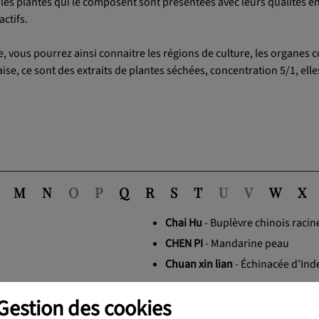
es plantes qui le composent sont présentées avec leurs qualités éne
ctifs.
, vous pourrez ainsi connaitre les régions de culture, les organes c
ise, ce sont des extraits de plantes séchées, concentration 5/1, elle
M
N
O
P
Q
R
S
T
U
V
W
X
Chai Hu
- Buplèvre chinois racin
CHEN PI
- Mandarine peau
Chuan xin lian
- Échinacée d’Ind
Gestion des cookies