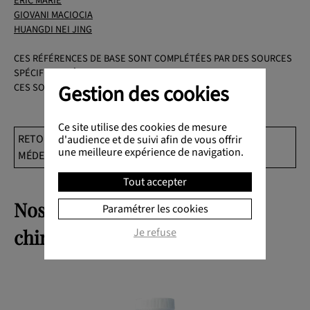
ERIC MARIE
GIOVANI MACIOCIA
HUANGDI NEI JING
CES RÉFÉRENCES DE BASE SONT COMPLÉTÉES PAR DES SOURCES
SPÉCIFIQUES À CHAQUE ARTICLES.
Gestion des cookies
CES SOURCES SONT CITÉES DANS LE CORPS DE L'ARTICLE.
Ce site utilise des cookies de mesure
RETOUR AU DOSSIER : TROUBLES ÉNERGÉTIQUES EN
d'audience et de suivi afin de vous offrir
une meilleure expérience de navigation.
MÉDECINE CHINOISE
Tout accepter
Nos conseils en pharmacopée
Paramétrer les cookies
Je refuse
chinoise