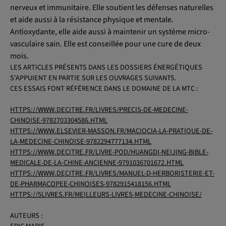
nerveux et immunitaire. Elle soutient les défenses naturelles
et aide aussi à la résistance physique et mentale.
Antioxydante, elle aide aussi à maintenir un système micro-
vasculaire sain. Elle est conseillée pour une cure de deux
mois.
LES ARTICLES PRÉSENTS DANS LES DOSSIERS ÉNERGÉTIQUES
S'APPUIENT EN PARTIE SUR LES OUVRAGES SUIVANTS.
CES ESSAIS FONT RÉFÉRENCE DANS LE DOMAINE DE LA MTC :
HTTPS://WWW.DECITRE.FR/LIVRES/PRECIS-DE-MEDECINE-
CHINOISE-9782703304586.HTML
HTTPS://WWW.ELSEVIER-MASSON.FR/MACIOCIA-LA-PRATIQUE-DE-
LA-MEDECINE-CHINOISE-9782294777134.HTML
HTTPS://WWW.DECITRE.FR/LIVRE-POD/HUANGDI-NEIJING-BIBLE-
MEDICALE-DE-LA-CHINE-ANCIENNE-9791036701672.HTML
HTTPS://WWW.DECITRE.FR/LIVRES/MANUEL-D-HERBORISTERIE-ET-
DE-PHARMACOPEE-CHINOISES-9782915418156.HTML
HTTPS://5LIVRES.FR/MEILLEURS-LIVRES-MEDECINE-CHINOISE/
AUTEURS :