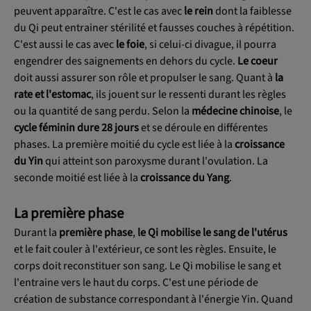
peuvent apparaître. C'est le cas avec
le rein
dont la faiblesse
du Qi peut entrainer stérilité et fausses couches à répétition.
C'est aussi le cas avec
le foie
, si celui-ci divague, il pourra
engendrer des saignements en dehors du cycle.
Le coeur
doit aussi assurer son rôle et propulser le sang. Quant à
la
rate et l'estomac
, ils jouent sur le ressenti durant les règles
ou la quantité de sang perdu. Selon la
médecine chinoise
, le
cycle féminin dure 28 jours
et se déroule en différentes
phases. La première moitié du cycle est liée à la
croissance
du Yin
qui atteint son paroxysme durant l'ovulation. La
seconde moitié est liée à la
croissance du Yang
.
La première phase
Durant la
première phase
,
le Qi mobilise le sang de l'utérus
et le fait couler à l'extérieur, ce sont les règles. Ensuite, le
corps doit reconstituer son sang. Le Qi mobilise le sang et
l'entraine vers le haut du corps. C'est une période de
création de substance correspondant à l'énergie Yin. Quand