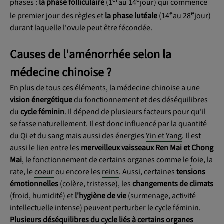
phases :
la phase folliculaire
(1
au 14
jour) qui commence
e
e
le premier jour des règles et
la phase lutéale
(14
au 28
jour)
durant laquelle l'ovule peut être fécondée.
Causes de l'aménorrhée selon la
médecine chinoise ?
En plus de tous ces éléments, la médecine chinoise a une
vision énergétique
du fonctionnement et des déséquilibres
du
cycle féminin
. Il dépend de plusieurs facteurs pour qu'il
se fasse naturellement. Il est donc influencé par la quantité
du Qi et du sang mais aussi des énergies
Yin et Yang
. Il est
aussi le lien entre les
merveilleux vaisseaux Ren Mai et Chong
Mai
, le fonctionnement de certains organes comme le
foie
, la
rate
, le
coeur
ou encore les
reins
. Aussi, certaines
tensions
émotionnelles
(colère, tristesse), les
changements de climats
(froid, humidité) et
l'hygiène de vie
(surmenage, activité
intellectuelle intense) peuvent perturber le cycle féminin.
Plusieurs déséquilibres du cycle liés à certains
organes