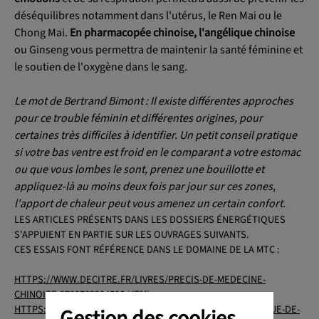
déséquilibres notamment dans l'utérus, le Ren Mai ou le
Chong Mai.
En pharmacopée chinoise, l'angélique chinoise
ou Ginseng vous permettra de maintenir la santé féminine et
le soutien de l'oxygène dans le sang.
Le mot de Bertrand Bimont : Il existe différentes approches
pour ce trouble féminin et différentes origines, pour
certaines très difficiles à identifier. Un petit conseil pratique
si votre bas ventre est froid en le comparant a votre estomac
ou que vous lombes le sont, prenez une bouillotte et
appliquez-là au moins deux fois par jour sur ces zones,
l'apport de chaleur peut vous amenez un certain confort.
LES ARTICLES PRÉSENTS DANS LES DOSSIERS ÉNERGÉTIQUES
S'APPUIENT EN PARTIE SUR LES OUVRAGES SUIVANTS.
CES ESSAIS FONT RÉFÉRENCE DANS LE DOMAINE DE LA MTC :
HTTPS://WWW.DECITRE.FR/LIVRES/PRECIS-DE-MEDECINE-
CHINOISE-9782703304586.HTML
HTTPS://WWW.ELSEVIER-MASSON.FR/MACIOCIA-LA-PRATIQUE-DE-
Gestion des cookies