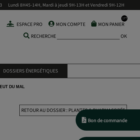
43
Lundi 8H45-14H, Mardi à jeudi 9H-13H et Vendredi 9H-12H
ESPACE PRO
MON COMPTE
MON PANIER
RECHERCHE
OK
DOSSIERS ÉNERGÉTIQUES
VEUT DU MAL
RETOUR AU DOSSIER : PLANTES & PHARMACOPÉE
Bon de commande