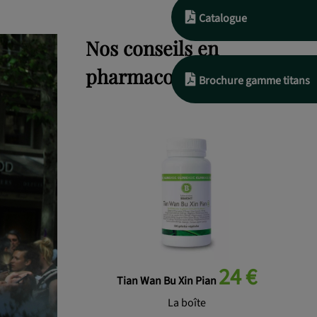
Catalogue
Nos conseils en
pharmacopée chinoise
Brochure gamme titans
24 €
Tian Wan Bu Xin Pian
La boîte