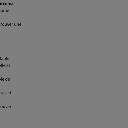
urcuma
monie
etrouver une
tablir
lle et
ble de
uses et
rouver