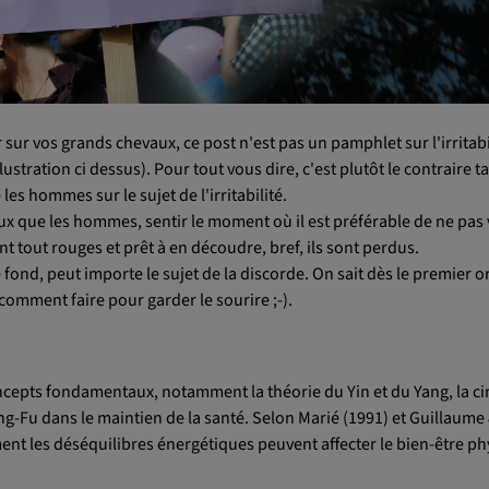
 sur vos grands chevaux, ce post n'est pas un pamphlet sur l'irritabi
stration ci dessus). Pour tout vous dire, c'est plutôt le contraire tan
es hommes sur le sujet de l'irritabilité.
eux que les hommes, sentir le moment où il est préférable de ne pas 
 tout rouges et prêt à en découdre, bref, ils sont perdus.
 fond, peut importe le sujet de la discorde. On sait dès le premier o
comment faire pour garder le sourire ;-).
ncepts fondamentaux, notamment la théorie du Yin et du Yang, la ci
ang-Fu dans le maintien de la santé. Selon Marié (1991) et Guillaum
nt les déséquilibres énergétiques peuvent affecter le bien-être ph