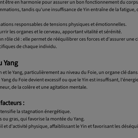
nt être en harmonie pour assurer un bon fonctionnement du corps
mmations, tandis qu'une insuffisance de Yin entraîne de la fatigue, 
agnations responsables de tensions physiques et émotionnelles.
rrir les organes et le cerveau, apportant vitalité et sérénité.
 rôle clé : elle permet de rééquilibrer ces forces et d'assurer une c
écifiques de chaque individu.
du Yang
Yin et le Yang, particulièrement au niveau du Foie, un organe clé dans
Yang du Foie devient excessif ou que le Yin est insuffisant, l'énergie
ur, de la colère et une agitation mentale.
facteurs :
ntensifie la stagnation énergétique.
s ou gras, qui favorise la montée du Yang.
 d'activité physique, affaiblissant le Yin et favorisant les déséqui