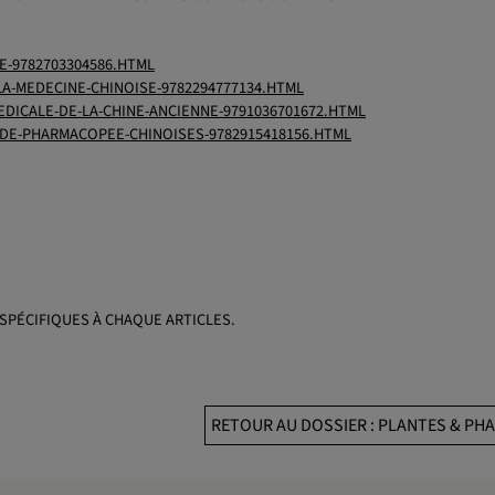
E-9782703304586.HTML
A-MEDECINE-CHINOISE-9782294777134.HTML
EDICALE-DE-LA-CHINE-ANCIENNE-9791036701672.HTML
-DE-PHARMACOPEE-CHINOISES-9782915418156.HTML
SPÉCIFIQUES À CHAQUE ARTICLES.
RETOUR AU DOSSIER : PLANTES & P