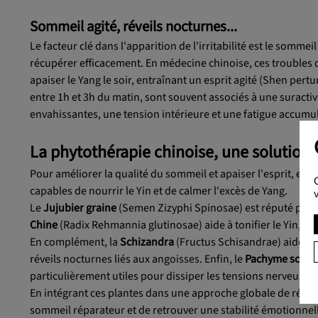
Sommeil agité, réveils nocturnes...
Le facteur clé dans l'apparition de l'irritabilité est le sommei
récupérer efficacement. En médecine chinoise, ces troubles d
apaiser le Yang le soir, entraînant un esprit agité (Shen pertu
entre 1h et 3h du matin, sont souvent associés à une suracti
envahissantes, une tension intérieure et une fatigue accumulé
La phytothérapie chinoise, une solution 
Pour améliorer la qualité du sommeil et apaiser l'esprit, et a
capables de nourrir le Yin et de calmer l'excès de Yang.
Le
Jujubier graine
(Semen Zizyphi Spinosae) est réputé pour 
Chine
(Radix Rehmannia glutinosae) aide à tonifier le Yin, ess
En complément, la
Schizandra
(Fructus Schisandrae) aide à st
réveils nocturnes liés aux angoisses. Enfin, le
Pachyme scléro
particulièrement utiles pour dissiper les tensions nerveuses e
En intégrant ces plantes dans une approche globale de rééquili
sommeil réparateur et de retrouver une stabilité émotionnell