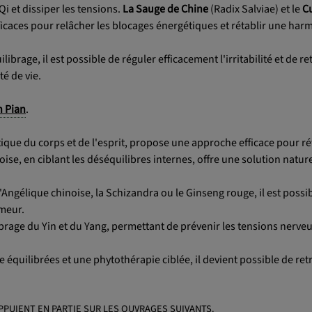
Qi et dissiper les tensions.
La Sauge de Chine
(Radix Salviae) et le
C
caces pour relâcher les blocages énergétiques et rétablir une har
brage, il est possible de réguler efficacement l'irritabilité et de r
té de vie.
n Pian
.
tique du corps et de l'esprit, propose une approche efficace pour ré
se, en ciblant les déséquilibres internes, offre une solution nature
'Angélique chinoise, la Schizandra ou le Ginseng rouge, il est possi
umeur.
ilibrage du Yin et du Yang, permettant de prévenir les tensions nerve
équilibrées et une phytothérapie ciblée, il devient possible de ret
PPUIENT EN PARTIE SUR LES OUVRAGES SUIVANTS.