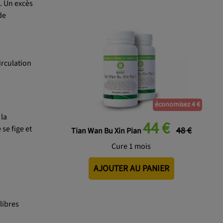
. Un excès
de
irculation
économisez 4 €
 la
44 €
 se fige et
48 €
Tian Wan Bu Xin Pian
Cure 1 mois
AJOUTER AU PANIER
libres