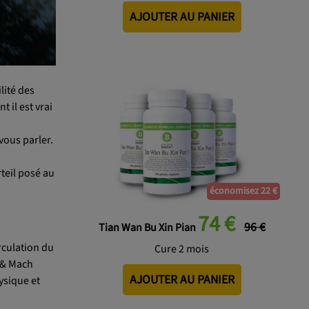
AJOUTER AU PANIER
lité des
t il est vrai
vous parler.
rteil posé au
économisez 22 €
74 €
96 €
Tian Wan Bu Xin Pian
rculation du
Cure 2 mois
e & Mach
AJOUTER AU PANIER
ysique et