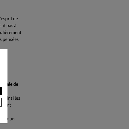
'esprit de
ent pas à
iculièrement
es pensées
ntes
igitale de
t ainsi les
) sont
riser un