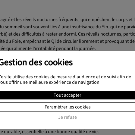
l agité et les réveils nocturnes fréquents, qui empêchent le corps et l
u sommeil sont souvent liés à une insuffisance du Yin, qui ne parvi
rbé) et des difficultés à rester endormi. Ces réveils nocturnes, part
vité du Foie, empêchant le Qi de circuler librement et provoquant d
e qui alimente l'irritabilité pendant la journée.
Gestion des cookies
naturelle et durable
insi contrer l'irritabilité, la médecine chinoise recommande des pla
Ce site utilise des cookies de mesure d'audience et de suivi afin de
vous offrir une meilleure expérience de navigation.
calmer le Shen et favoriser un sommeil profond et réparateur. La
D
Tout accepter
entiel pour éviter l'excès de Yang qui entraîne l'agitation nocturne.
abiliser les émotions et à renforcer la résistance au stress, réduisan
Paramétrer les cookies
te
(Sclérotium Poria cocos) et le
Polygala de Chine
(Radix Polygalae
Je refuse
t calmer l'esprit avant le coucher.
brage, il est possible de réguler efficacement l'irritabilité, de favo
e durable, essentielle à une bonne qualité de vie.