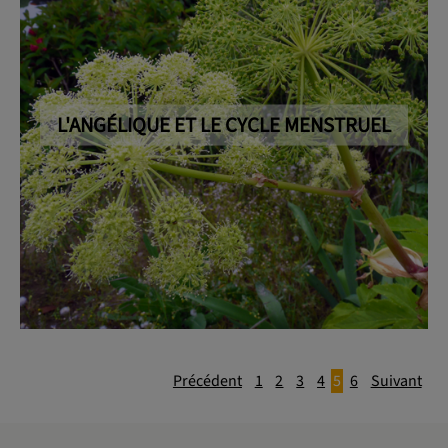
L'ANGÉLIQUE ET LE CYCLE MENSTRUEL
Précédent
1
2
3
4
5
6
Suivant