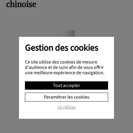
chinoise
Gestion des cookies
Ce site utilise des cookies de mesure
d'audience et de suivi afin de vous offrir
une meilleure expérience de navigation.
23 €
Tout accepter
Run Chang Pian
Paramétrer les cookies
La boîte
Je refuse
AJOUTER AU PANIER