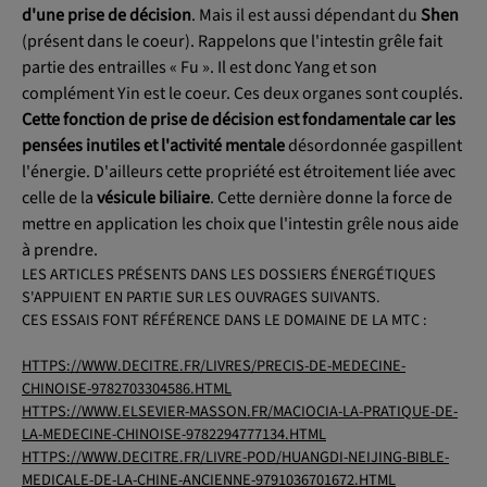
d'une prise de décision
. Mais il est aussi dépendant du
Shen
(présent dans le coeur). Rappelons que l'intestin grêle fait
partie des entrailles « Fu ». Il est donc Yang et son
complément Yin est le coeur. Ces deux organes sont couplés.
Cette fonction de prise de décision est fondamentale car les
pensées inutiles et l'activité mentale
désordonnée gaspillent
l'énergie. D'ailleurs cette propriété est étroitement liée avec
celle de la
vésicule biliaire
. Cette dernière donne la force de
mettre en application les choix que l'intestin grêle nous aide
à prendre.
LES ARTICLES PRÉSENTS DANS LES DOSSIERS ÉNERGÉTIQUES
S'APPUIENT EN PARTIE SUR LES OUVRAGES SUIVANTS.
CES ESSAIS FONT RÉFÉRENCE DANS LE DOMAINE DE LA MTC :
HTTPS://WWW.DECITRE.FR/LIVRES/PRECIS-DE-MEDECINE-
CHINOISE-9782703304586.HTML
HTTPS://WWW.ELSEVIER-MASSON.FR/MACIOCIA-LA-PRATIQUE-DE-
LA-MEDECINE-CHINOISE-9782294777134.HTML
HTTPS://WWW.DECITRE.FR/LIVRE-POD/HUANGDI-NEIJING-BIBLE-
MEDICALE-DE-LA-CHINE-ANCIENNE-9791036701672.HTML