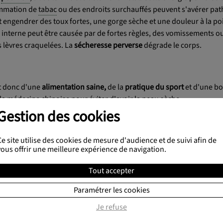
sommation de
tabac
ou des endroits surchauffés peuvent s'avérer pa
ut engendrer des toux fortes, une gorge sèche et une douleur à la poi
interne peut être causée par de fortes règles, des vomissements ou 
es lèvres craquelées. La
sécheresse perverse
dégrade le corps.
git donc d'une
alimentation saine,
de la
pratique du sport
et d'une bo
a médecine chinoise pour éviter d'avoir la peau sèche.
dants, d'acides gras et d'oligo éléments pour parfaire la beauté de
Gestion des cookies
ts essentiels sont présents dans les produits de la terre et de la me
Ce site utilise des cookies de mesure d'audience et de suivi afin de
on teint
vous offrir une meilleure expérience de navigation.
aladies dermatologiques
. En effet, depuis des millénaires les chino
Tout accepter
 peut rapidement cibler l'organe qui souffre.
s assurez à votre peau un éclat, une élasticité et une tonicité. Les r
Paramétrer les cookies
nt mieux sous la peau. De ce fait, votre teint retrouve de la
couleur et
Je refuse
e
méridien du poumon
est activé. C'est un protecteur des liquides 