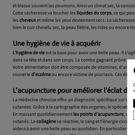
et blesse souvent les poumons. Ainsi un climat sec, la con
Cette sécheresse va toucher les
liquides du corps
, ce qui pe
les
cheveux
et même les yeux deviennent secs. La sécheresse 
bien le cuir chevelu sec, la peau flétrie, les rides ou encore l
Une hygiène de vie à acquérir
L'hygiène de vie
est la base pour avoir une belle peau. Il s'a
dans sa tête et dans son corps. Le combo gagnant prôné par l
Votre alimentation doit être composée de vitamines, d'antioxy
couverte
d'eczéma
ou encore victime de psoriasis. Ces élémen
L'acupuncture pour améliorer l'éclat de s
La médecine chinoise offre un diagnostic spécifique sur les
m
cutanées. Grâce à la cartographie des organes, le spécialiste
En massant quotidiennement
les points d'acupuncture
, vou
cutanés. Le
collagène
se réactive, le sang et l'énergie circule
aidera à avoir une belle peau au quotidien. En particulier si l