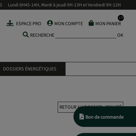
43
Lundi 8H45-14H, Mardi à jeudi 9H-13H et Vendredi 9H-12H
ESPACE PRO
MON COMPTE
MON PANIER
RECHERCHE
OK
DOSSIERS ÉNERGÉTIQUES
RETOUR AU DOSSIER : BEAUTÉ
Bon de commande