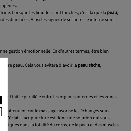
thogènes.
trine. Lorsque les liquides sont touchés, c'est là que la
peau
,
des diarrhées. Ainsi les signes de sécheresse interne sont
nne gestion émotionnelle. En d'autres termes, être bien
 votre peau. Cela vous évitera d'avoir la
peau sèche,
r.
is ont fait le parallèle entre les organes internes et les zones
ides s'atténuent car le massage favorise les échanges sous
 de l'éclat
. L'acupuncture est donc une solution qui vous
organiques dans la totalité du corps, de la peau et des muscles