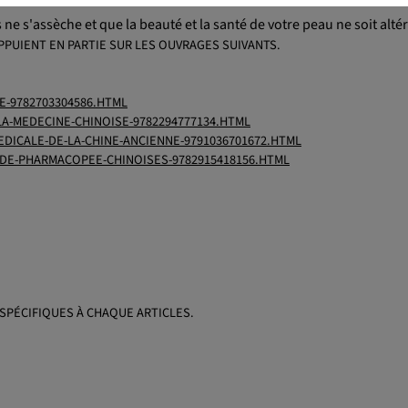
ne s'assèche et que la beauté et la santé de votre peau ne soit alté
PPUIENT EN PARTIE SUR LES OUVRAGES SUIVANTS.
E-9782703304586.HTML
A-MEDECINE-CHINOISE-9782294777134.HTML
EDICALE-DE-LA-CHINE-ANCIENNE-9791036701672.HTML
-DE-PHARMACOPEE-CHINOISES-9782915418156.HTML
SPÉCIFIQUES À CHAQUE ARTICLES.