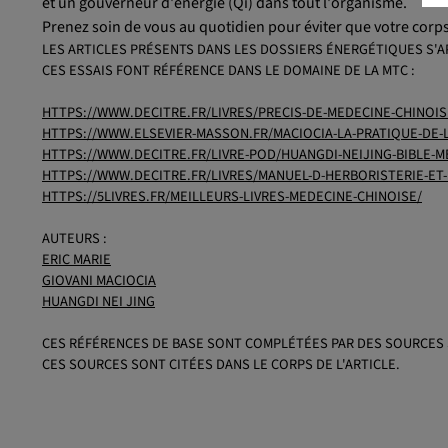
et un gouverneur d'énergie (Qi) dans tout l'organisme.
Prenez soin de vous au quotidien pour éviter que votre corps 
LES ARTICLES PRÉSENTS DANS LES DOSSIERS ÉNERGÉTIQUES S'A
CES ESSAIS FONT RÉFÉRENCE DANS LE DOMAINE DE LA MTC :
HTTPS://WWW.DECITRE.FR/LIVRES/PRECIS-DE-MEDECINE-CHINOIS
HTTPS://WWW.ELSEVIER-MASSON.FR/MACIOCIA-LA-PRATIQUE-DE-L
HTTPS://WWW.DECITRE.FR/LIVRE-POD/HUANGDI-NEIJING-BIBLE-M
HTTPS://WWW.DECITRE.FR/LIVRES/MANUEL-D-HERBORISTERIE-ET
HTTPS://5LIVRES.FR/MEILLEURS-LIVRES-MEDECINE-CHINOISE/
AUTEURS :
ERIC MARIE
GIOVANI MACIOCIA
HUANGDI NEI JING
CES RÉFÉRENCES DE BASE SONT COMPLÉTÉES PAR DES SOURCES 
CES SOURCES SONT CITÉES DANS LE CORPS DE L'ARTICLE.