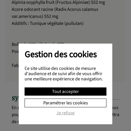
Alpinia oxyphylla fruit (Fructus Alpiniae) 552 mg
Acore odorant racine (Radix Acorus calamus
var.americanus) 552 mg
Additifs : Tunique végétale (pullulan)
Boîte de 100 gélules de 375 mg.
Gestion des cookies
Poids net : 37,5 g
Fabrication française.
Ce site utilise des cookies de mesure
d'audience et de suivi afin de vous offrir
une meilleure expérience de navigation.
Tout accepter
synergie
Paramétrer les cookies
En cas de prostatite (inflammation de la prostate) vous
Je refuse
pouvez associer le
Long dan xie gan pian
qui permettra
de chasser l'humidité.