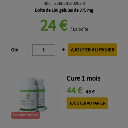
RÉF.
:
376020180203 8
Boite de 100 gélules de 375 mg
24
€
/ La boîte
AJOUTER AU PANIER
-
+
Qté
Cure 1 mois
44 €
48 €
AJOUTER AU PANIER
économisez 4 €